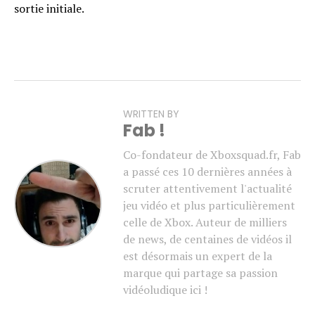
sortie initiale.
WRITTEN BY
Fab !
Co-fondateur de Xboxsquad.fr, Fab
a passé ces 10 dernières années à
scruter attentivement l'actualité
jeu vidéo et plus particulièrement
celle de Xbox. Auteur de milliers
de news, de centaines de vidéos il
est désormais un expert de la
marque qui partage sa passion
vidéoludique ici !