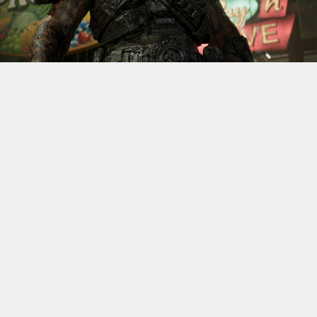
S’il fallait retenir un seul jeu du dernier
Xbox Games
Showcase,
beaucoup citeraient
Gears of War: E-Day
. Et
ça tombe bien, l’exclusivité console de The Coalition
était de retour aujourd’hui, cette fois à l’occasion du
State of Unreal 2026. A la clé : une nouvelle démo
technique mettant en avant, naturellement, la
puissance d’Unreal Engine.
Cette séquence, confirmée comme tournant sur Xbox
Series X à 60 images par seconde, a été commentée par
Kate Rayner, Directrice Technique chez The Coalition.
Elle y détaille plusieurs prouesses visuelles, notamment