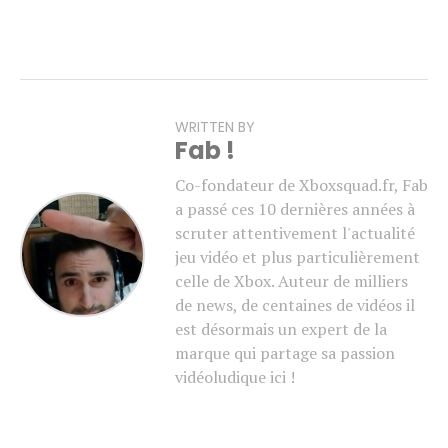
WRITTEN BY
Fab !
Co-fondateur de Xboxsquad.fr, Fab
a passé ces 10 dernières années à
scruter attentivement l'actualité
jeu vidéo et plus particulièrement
celle de Xbox. Auteur de milliers
de news, de centaines de vidéos il
est désormais un expert de la
marque qui partage sa passion
vidéoludique ici !