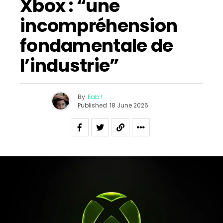
Xbox : “une
incompréhension
fondamentale de
l’industrie”
By
Fab !
Published
18 June 2026