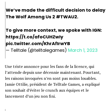
We’ve made the difficult decision to delay
The Wolf Among Us 2
#TWAU2
.
Flipboard
To give more context, we spoke with IGN:
Reddit
https://t.co/afoCUHZwIy
Pinterest
pic.twitter.com/KhrAfIrwYB
Whatsapp
— Telltale (@telltalegames)
March 1, 2023
Email
Une triste annonce pour les fans de la licence, qui
l’attende depuis une décennie maintenant. Pourtant,
les raisons invoquées n’en sont pas moins louables.
Jamie Ottilie, président de Telltale Games, a expliqué
son souhait d’éviter le crunch aux équipes et le
lancement d’un jeu non fini.