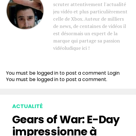
scruter attentivement l'actualité
jeu vidéo et plus particulièrement
celle de Xbox. Auteur de milliers
de news, de centaines de vidéos il
est désormais un expert de la
marque qui partage sa passion
vidéoludique ici !
You must be logged in to post a comment
Login
You must be
logged in
to post a comment.
ACTUALITÉ
Gears of War: E-Day
impressionne à