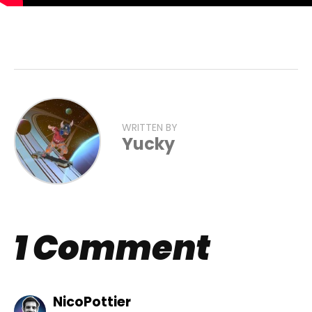
WRITTEN BY
Yucky
1 Comment
NicoPottier