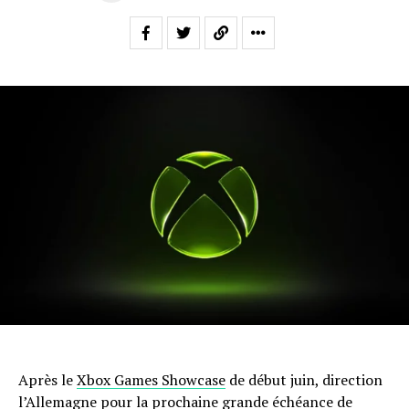
Après le
Xbox Games Showcase
de début juin, direction
l’Allemagne pour la prochaine grande échéance de