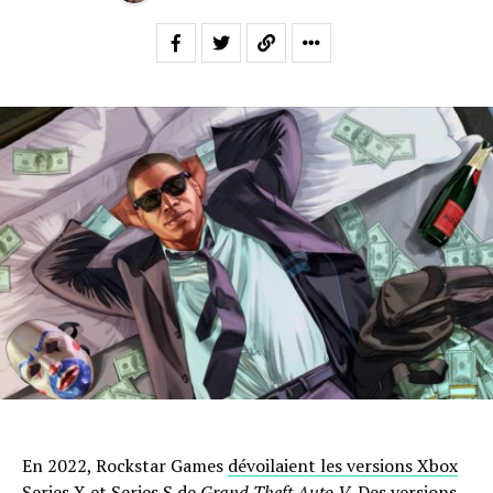
En 2022, Rockstar Games
dévoilaient les versions Xbox
Series X et Series S de
Grand Theft Auto V
.
Des versions