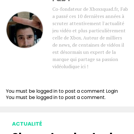
Co-fondateur de Xboxsquad.fr, Fab
a passé ces 10 dernières années à
scruter attentivement l'actualité
jeu vidéo et plus particulièrement
celle de Xbox. Auteur de milliers
de news, de centaines de vidéos il
est désormais un expert de la
marque qui partage sa passion
vidéoludique ici !
You must be logged in to post a comment
Login
You must be
logged in
to post a comment.
ACTUALITÉ