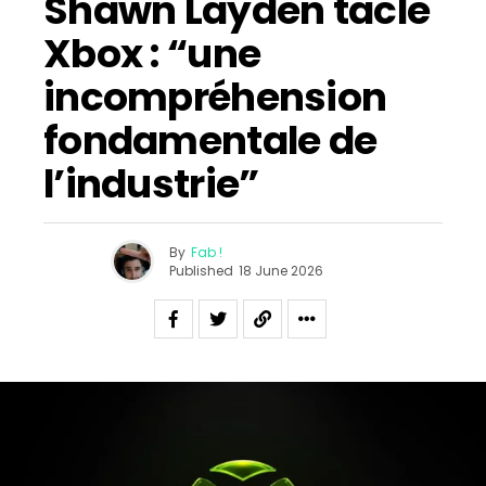
Shawn Layden tacle
Xbox : “une
incompréhension
fondamentale de
l’industrie”
By
Fab !
Published
18 June 2026