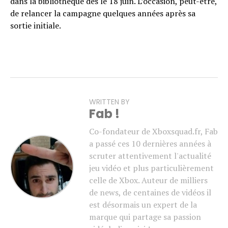
dans la bibliothèque dès le 18 juin. L’occasion, peut-être,
de relancer la campagne quelques années après sa
sortie initiale.
WRITTEN BY
Fab !
Co-fondateur de Xboxsquad.fr, Fab
a passé ces 10 dernières années à
scruter attentivement l'actualité
jeu vidéo et plus particulièrement
celle de Xbox. Auteur de milliers
de news, de centaines de vidéos il
est désormais un expert de la
marque qui partage sa passion