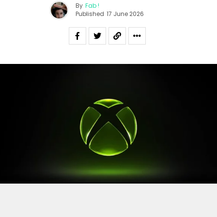
By
Fab !
Published
17 June 2026