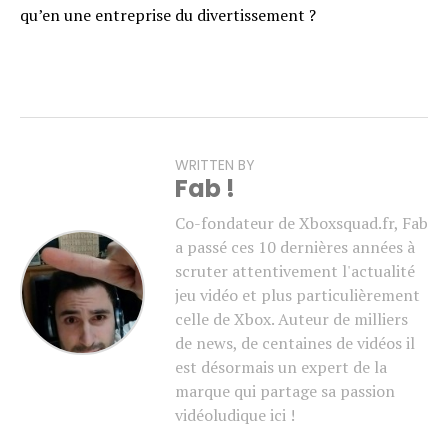
qu’en une entreprise du divertissement ?
WRITTEN BY
Fab !
Co-fondateur de Xboxsquad.fr, Fab
a passé ces 10 dernières années à
scruter attentivement l'actualité
jeu vidéo et plus particulièrement
celle de Xbox. Auteur de milliers
de news, de centaines de vidéos il
est désormais un expert de la
marque qui partage sa passion
vidéoludique ici !