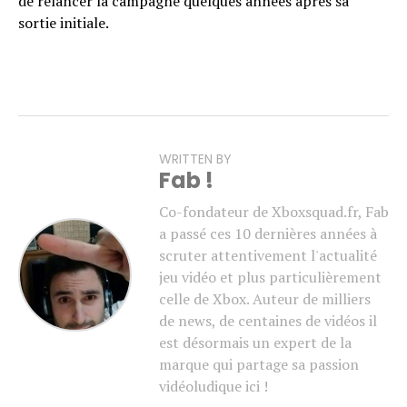
de relancer la campagne quelques années après sa
sortie initiale.
WRITTEN BY
Fab !
Co-fondateur de Xboxsquad.fr, Fab
a passé ces 10 dernières années à
scruter attentivement l'actualité
jeu vidéo et plus particulièrement
celle de Xbox. Auteur de milliers
de news, de centaines de vidéos il
est désormais un expert de la
marque qui partage sa passion
vidéoludique ici !