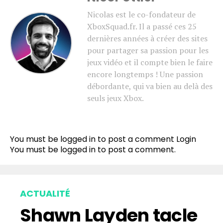
Nicolas est le co-fondateur de
XboxSquad.fr. Il a passé ces 25
dernières années à créer des sites
pour partager sa passion pour les
jeux vidéo et il compte bien le faire
encore longtemps ! Une passion
débordante, qui va bien au delà des
seuls jeux Xbox.
You must be logged in to post a comment
Login
You must be
logged in
to post a comment.
ACTUALITÉ
Shawn Layden tacle