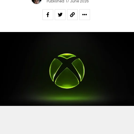
Published
17 June 2026
Après le
Xbox Games Showcase
de début juin, direction