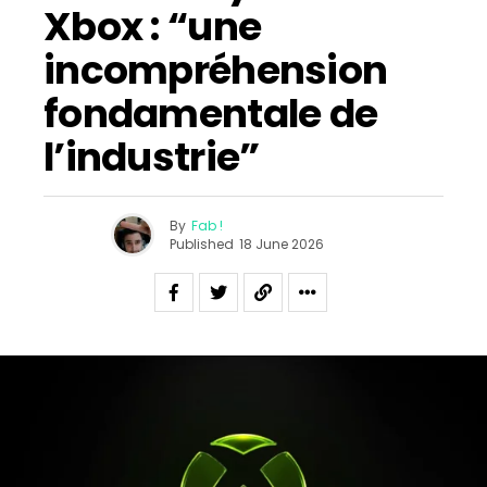
Xbox : “une
incompréhension
fondamentale de
l’industrie”
By
Fab !
Published
18 June 2026