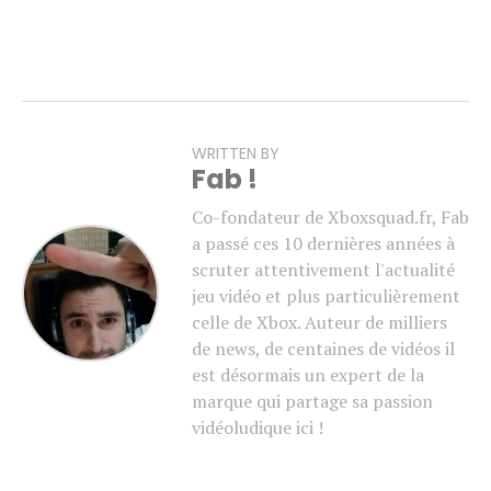
WRITTEN BY
Fab !
Co-fondateur de Xboxsquad.fr, Fab
a passé ces 10 dernières années à
scruter attentivement l'actualité
jeu vidéo et plus particulièrement
celle de Xbox. Auteur de milliers
de news, de centaines de vidéos il
est désormais un expert de la
marque qui partage sa passion
vidéoludique ici !