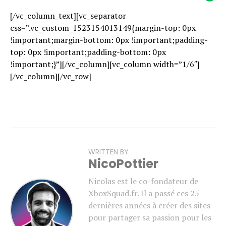
[/vc_column_text][vc_separator
css=”.vc_custom_1523154013149{margin-top: 0px
!important;margin-bottom: 0px !important;padding-
top: 0px !important;padding-bottom: 0px
!important;}”][/vc_column][vc_column width=”1/6″]
[/vc_column][/vc_row]
WRITTEN BY
NicoPottier
Nicolas est le co-fondateur de
XboxSquad.fr. Il a passé ces 25
dernières années à créer des sites
pour partager sa passion pour les