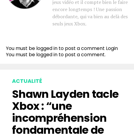
jeux vidéo et il compte bien le faire
encore longtemps ! Une passion
débordante, qui va bien au delà des
seuls jeux Xbox.
You must be logged in to post a comment
Login
You must be
logged in
to post a comment.
ACTUALITÉ
Shawn Layden tacle
Xbox : “une
incompréhension
fondamentale de