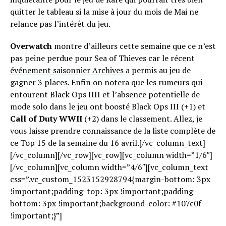
quitter le tableau si la mise à jour du mois de Mai ne
relance pas l’intérêt du jeu.
Overwatch
montre d’ailleurs cette semaine que ce n’est
pas peine perdue pour Sea of Thieves car le récent
événement saisonnier Archives
a permis au jeu de
gagner 3 places. Enfin on notera que les rumeurs qui
entourent Black Ops IIII et l’absence potentielle de
mode solo dans le jeu ont boosté Black Ops III (+1) et
Call of Duty WWII
(+2) dans le classement. Allez, je
vous laisse prendre connaissance de la liste complète de
ce Top 15 de la semaine du 16 avril.[/vc_column_text]
[/vc_column][/vc_row][vc_row][vc_column width=”1/6″]
[/vc_column][vc_column width=”4/6″][vc_column_text
css=”.vc_custom_1523152928794{margin-bottom: 3px
!important;padding-top: 3px !important;padding-
bottom: 3px !important;background-color: #107c0f
!important;}”]