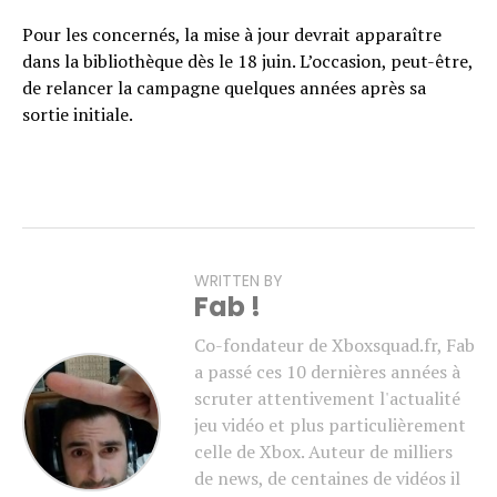
Pour les concernés, la mise à jour devrait apparaître
dans la bibliothèque dès le 18 juin. L’occasion, peut-être,
de relancer la campagne quelques années après sa
sortie initiale.
WRITTEN BY
Fab !
Co-fondateur de Xboxsquad.fr, Fab
a passé ces 10 dernières années à
scruter attentivement l'actualité
jeu vidéo et plus particulièrement
celle de Xbox. Auteur de milliers
de news, de centaines de vidéos il