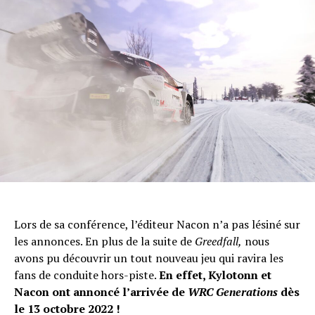
Flipboard
Reddit
Pinterest
Whatsapp
Email
Lors de sa conférence, l’éditeur Nacon n’a pas lésiné sur
les annonces. En plus de la suite de
Greedfall,
nous
avons pu découvrir un tout nouveau jeu qui ravira les
fans de conduite hors-piste.
En effet,
Kylotonn et
Nacon ont annoncé l’arrivée de
WRC Generations
dès
le 13 octobre 2022 !