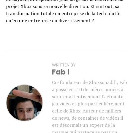
projet Xbox sous sa nouvelle direction. Et surtout, sa
transformation totale en entreprise de la tech plutôt
qu’en une entreprise du divertissement ?
WRITTEN BY
Fab !
Co-fondateur de Xboxsquad.fr, Fab
a passé ces 10 dernières années à
scruter attentivement l'actualité
jeu vidéo et plus particulièrement
celle de Xbox. Auteur de milliers
de news, de centaines de vidéos il
est désormais un expert de la
marque qui partage sa passion