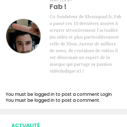
Fab !
Co-fondateur de Xboxsquad.fr, Fab
a passé ces 10 dernières années à
scruter attentivement l'actualité
jeu vidéo et plus particulièrement
celle de Xbox. Auteur de milliers
de news, de centaines de vidéos il
est désormais un expert de la
marque qui partage sa passion
vidéoludique ici !
You must be logged in to post a comment
Login
You must be
logged in
to post a comment.
ACTUALITÉ