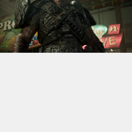
S’il fallait retenir un seul jeu du dernier
Xbox Games
Showcase,
beaucoup citeraient
Gears of War: E-Day
. Et
ça tombe bien, l’exclusivité console de The Coalition
était de retour aujourd’hui, cette fois à l’occasion du
State of Unreal 2026. A la clé : une nouvelle démo
technique mettant en avant, naturellement, la
puissance d’Unreal Engine.
Cette séquence, confirmée comme tournant sur Xbox