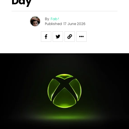
Day
By
Fab !
Published
17 June 2026