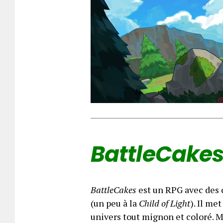
BattleCake
BattleCakes
est un RPG avec des c
(un peu à la
Child of Light
). Il me
univers tout mignon et coloré. 