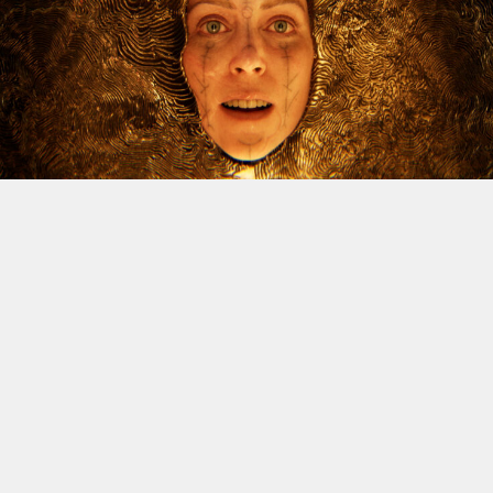
Le dossier des licenciements à venir chez Xbox continue
d’alimenter l’inquiétude, et Jason Schreier vient
d’apporter un nouvel éclairage sur la question. Le
journaliste de Bloomberg, réputé pour la fiabilité de ses
sources, a publié une vidéo YouTube de trente minutes
dans laquelle il revient sur les difficultés traversées par
la division ces dernières années, avant d’aborder la
situation actuelle. Et spoiler : il n’y a rien de réjouissant
à venir.