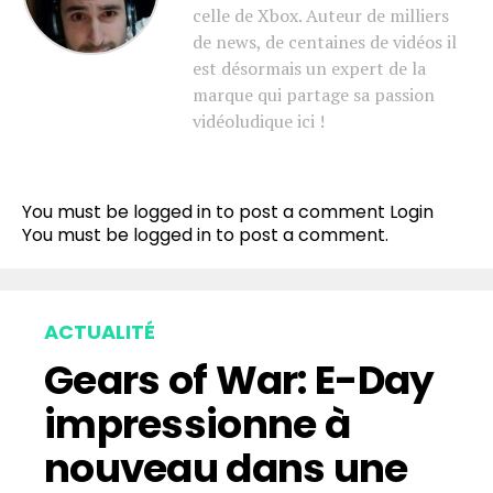
celle de Xbox. Auteur de milliers
de news, de centaines de vidéos il
est désormais un expert de la
marque qui partage sa passion
vidéoludique ici !
You must be logged in to post a comment
Login
You must be
logged in
to post a comment.
ACTUALITÉ
Gears of War: E-Day
impressionne à
nouveau dans une