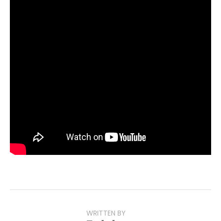
dans ses derniers retranchements.
À l’issue de la présentation, Rayner s’est dite fière du
travail accompli par son équipe sur le projet.
L’événement a également été l’occasion de diffuser une
nouvelle cinématique
Raven Extract
, introduisant la
Spécialiste Daan Riggs.
Pour rappel,
Gears of War: E-Day
est attendu pour le 6
octobre. Une bêta ouverte est par ailleurs prévue en
août, réservée aux personnes ayant précommandé le jeu
(à voir si les abonnés Game Pass Ultimate y auront
également accès).
WRITTEN BY