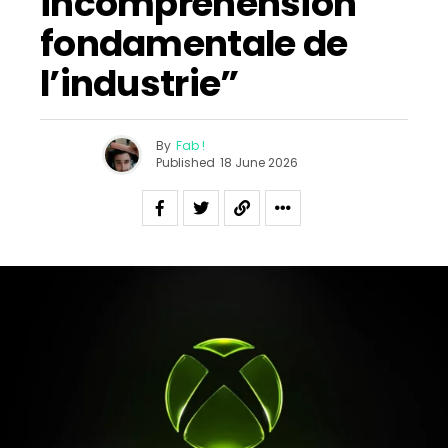
incompréhension
fondamentale de
l’industrie”
By
Fab !
Published
18 June 2026