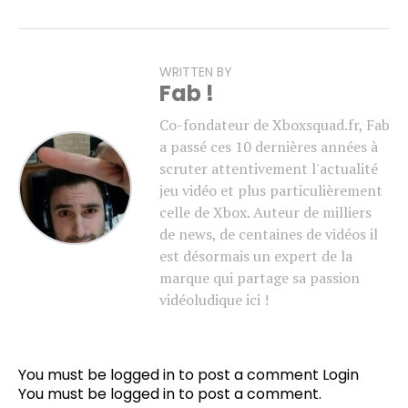
WRITTEN BY
Fab !
Co-fondateur de Xboxsquad.fr, Fab
a passé ces 10 dernières années à
scruter attentivement l'actualité
jeu vidéo et plus particulièrement
celle de Xbox. Auteur de milliers
de news, de centaines de vidéos il
est désormais un expert de la
marque qui partage sa passion
vidéoludique ici !
You must be logged in to post a comment
Login
You must be
logged in
to post a comment.