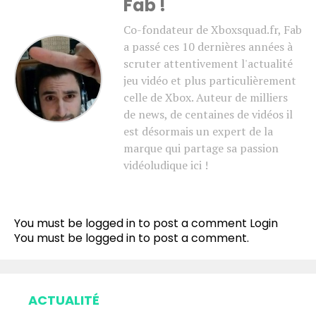
Fab !
Co-fondateur de Xboxsquad.fr, Fab
a passé ces 10 dernières années à
scruter attentivement l'actualité
jeu vidéo et plus particulièrement
celle de Xbox. Auteur de milliers
de news, de centaines de vidéos il
est désormais un expert de la
marque qui partage sa passion
vidéoludique ici !
You must be logged in to post a comment
Login
You must be
logged in
to post a comment.
ACTUALITÉ