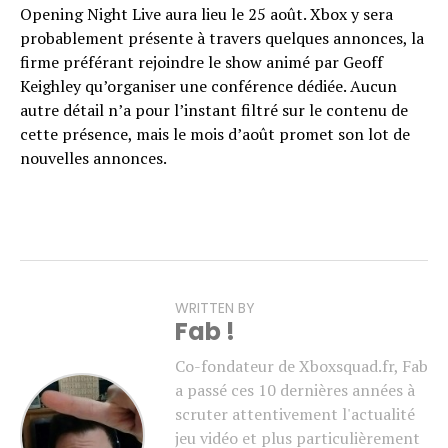
Opening Night Live aura lieu le 25 août. Xbox y sera
probablement présente à travers quelques annonces, la
firme préférant rejoindre le show animé par Geoff
Keighley qu’organiser une conférence dédiée. Aucun
autre détail n’a pour l’instant filtré sur le contenu de
cette présence, mais le mois d’août promet son lot de
nouvelles annonces.
WRITTEN BY
Fab !
Co-fondateur de Xboxsquad.fr, Fab
a passé ces 10 dernières années à
scruter attentivement l'actualité
jeu vidéo et plus particulièrement