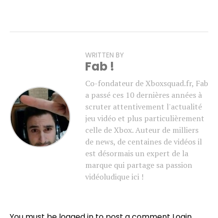
WRITTEN BY
Fab !
Co-fondateur de Xboxsquad.fr, Fab
a passé ces 10 dernières années à
scruter attentivement l'actualité
jeu vidéo et plus particulièrement
celle de Xbox. Auteur de milliers
de news, de centaines de vidéos il
est désormais un expert de la
marque qui partage sa passion
vidéoludique ici !
You must be logged in to post a comment
Login