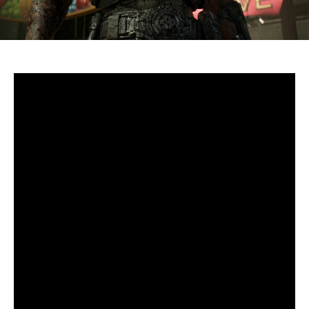
S’il fallait retenir un seul jeu du dernier
Xbox Games
Showcase,
beaucoup citeraient
Gears of War: E-Day
. Et
ça tombe bien, l’exclusivité console de The Coalition
était de retour aujourd’hui, cette fois à l’occasion du
State of Unreal 2026. A la clé : une nouvelle démo
technique mettant en avant, naturellement, la
puissance d’Unreal Engine.
Cette séquence, confirmée comme tournant sur Xbox
Series X à 60 images par seconde, a été commentée par
Kate Rayner, Directrice Technique chez The Coalition.
Elle y détaille plusieurs prouesses visuelles, notamment
sur l’éclairage, tout en soulignant que le jeu pousse
Unreal Engine 5 et le matériel qui le fait fonctionner