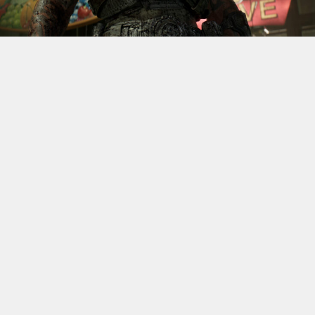
S’il fallait retenir un seul jeu du dernier
Xbox Games
Showcase,
beaucoup citeraient
Gears of War: E-Day
. Et
ça tombe bien, l’exclusivité console de The Coalition
était de retour aujourd’hui, cette fois à l’occasion du
State of Unreal 2026. A la clé : une nouvelle démo
technique mettant en avant, naturellement, la
puissance d’Unreal Engine.
Cette séquence, confirmée comme tournant sur Xbox
Series X à 60 images par seconde, a été commentée par
Kate Rayner, Directrice Technique chez The Coalition.
Elle y détaille plusieurs prouesses visuelles, notamment
sur l’éclairage, tout en soulignant que le jeu pousse
Unreal Engine 5 et le matériel qui le fait fonctionner