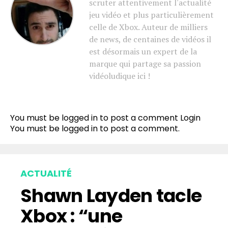
scruter attentivement l'actualité
jeu vidéo et plus particulièrement
celle de Xbox. Auteur de milliers
de news, de centaines de vidéos il
est désormais un expert de la
marque qui partage sa passion
vidéoludique ici !
Flipboard
Reddit
You must be logged in to post a comment
Login
Pinterest
You must be
logged in
to post a comment.
Whatsapp
Email
ACTUALITÉ
Shawn Layden tacle
Xbox : “une