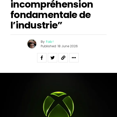
incompréhension
fondamentale de
l’industrie”
By
Fab !
Published
18 June 2026