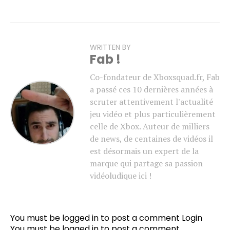
WRITTEN BY
Fab !
Co-fondateur de Xboxsquad.fr, Fab
a passé ces 10 dernières années à
scruter attentivement l'actualité
jeu vidéo et plus particulièrement
celle de Xbox. Auteur de milliers
de news, de centaines de vidéos il
est désormais un expert de la
marque qui partage sa passion
vidéoludique ici !
You must be logged in to post a comment
Login
You must be
logged in
to post a comment.