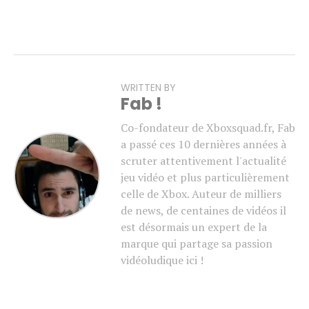
WRITTEN BY
Fab !
Co-fondateur de Xboxsquad.fr, Fab
a passé ces 10 dernières années à
scruter attentivement l'actualité
jeu vidéo et plus particulièrement
celle de Xbox. Auteur de milliers
de news, de centaines de vidéos il
est désormais un expert de la
marque qui partage sa passion
vidéoludique ici !