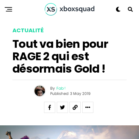
Flipboard
Reddit
ACTUALITÉ
Pinterest
Tout va bien pour
Whatsapp
RAGE 2 qui est
Email
désormais Gold !
By
Fab !
Published
3 May 2019