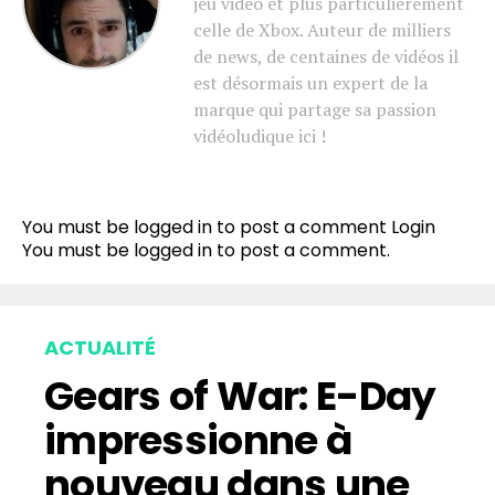
jeu vidéo et plus particulièrement
celle de Xbox. Auteur de milliers
de news, de centaines de vidéos il
est désormais un expert de la
marque qui partage sa passion
vidéoludique ici !
You must be logged in to post a comment
Login
You must be
logged in
to post a comment.
ACTUALITÉ
Gears of War: E-Day
impressionne à
nouveau dans une