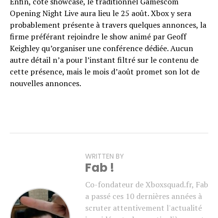
Enfin, côté showcase, le traditionnel Gamescom
Opening Night Live aura lieu le 25 août. Xbox y sera
probablement présente à travers quelques annonces, la
firme préférant rejoindre le show animé par Geoff
Keighley qu’organiser une conférence dédiée. Aucun
autre détail n’a pour l’instant filtré sur le contenu de
cette présence, mais le mois d’août promet son lot de
nouvelles annonces.
WRITTEN BY
Fab !
Co-fondateur de Xboxsquad.fr, Fab
a passé ces 10 dernières années à
scruter attentivement l'actualité