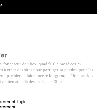
ier
co-fondateur de XboxSquad.fr. Il a passé ces 25
s à créer des sites pour partager sa passion pour les
l compte bien le faire encore longtemps ! Une passion
 va bien au delà des seuls jeux Xbox.
 comment
Login
comment.