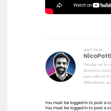
WRITTEN BY
NicoPott
Nicolas est le 
dernières année
jeux vidéo et i
débordante, qui
You must be logged in to post a
You must be
logged in
to post a 