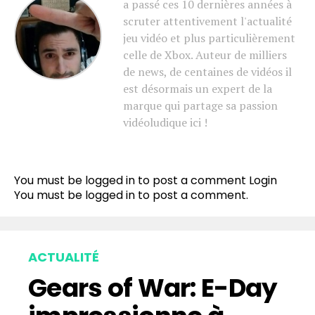
a passé ces 10 dernières années à
scruter attentivement l'actualité
jeu vidéo et plus particulièrement
celle de Xbox. Auteur de milliers
de news, de centaines de vidéos il
est désormais un expert de la
marque qui partage sa passion
vidéoludique ici !
You must be logged in to post a comment
Login
You must be
logged in
to post a comment.
ACTUALITÉ
Gears of War: E-Day