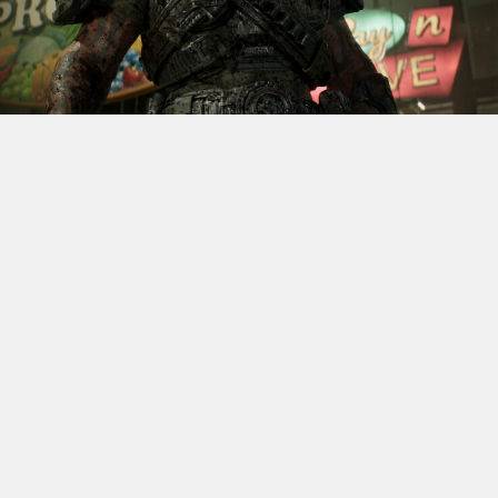
S’il fallait retenir un seul jeu du dernier
Xbox Games
Showcase,
beaucoup citeraient
Gears of War: E-Day
. Et
ça tombe bien, l’exclusivité console de The Coalition
était de retour aujourd’hui, cette fois à l’occasion du
State of Unreal 2026. A la clé : une nouvelle démo
technique mettant en avant, naturellement, la
puissance d’Unreal Engine.
Cette séquence, confirmée comme tournant sur Xbox
Series X à 60 images par seconde, a été commentée par
Kate Rayner, Directrice Technique chez The Coalition.
Elle y détaille plusieurs prouesses visuelles, notamment