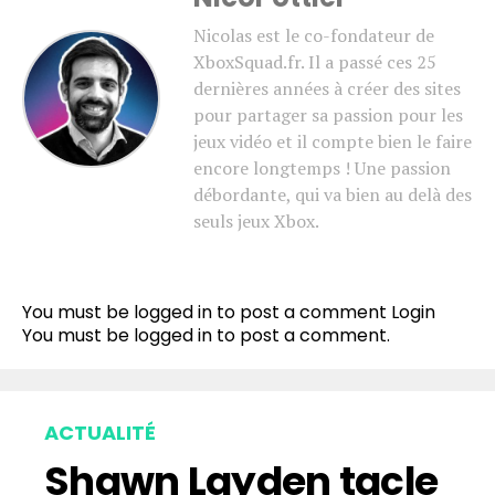
Nicolas est le co-fondateur de
XboxSquad.fr. Il a passé ces 25
dernières années à créer des sites
pour partager sa passion pour les
jeux vidéo et il compte bien le faire
encore longtemps ! Une passion
débordante, qui va bien au delà des
seuls jeux Xbox.
Flipboard
Reddit
You must be logged in to post a comment
Login
Pinterest
You must be
logged in
to post a comment.
Whatsapp
Email
ACTUALITÉ
Shawn Layden tacle