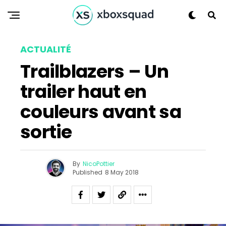
ACTUALITÉ
Flipboard
Trailblazers – Un
Reddit
trailer haut en
Pinterest
couleurs avant sa
Whatsapp
Email
sortie
By
NicoPottier
Published
8 May 2018