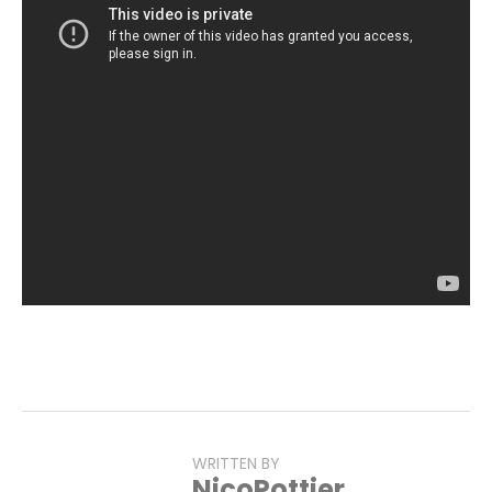
WRITTEN BY
NicoPottier