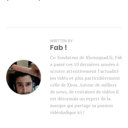
WRITTEN BY
Fab !
Co-fondateur de Xboxsquad.fr, Fab
a passé ces 10 dernières années à
scruter attentivement l'actualité
jeu vidéo et plus particulièrement
celle de Xbox. Auteur de milliers
de news, de centaines de vidéos il
est désormais un expert de la
marque qui partage sa passion
vidéoludique ici !