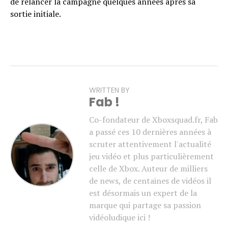
de relancer la campagne quelques années après sa
sortie initiale.
WRITTEN BY
Fab !
Co-fondateur de Xboxsquad.fr, Fab
a passé ces 10 dernières années à
scruter attentivement l'actualité
jeu vidéo et plus particulièrement
celle de Xbox. Auteur de milliers
de news, de centaines de vidéos il
est désormais un expert de la
marque qui partage sa passion
vidéoludique ici !