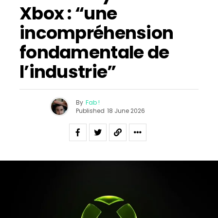
Xbox : “une
incompréhension
fondamentale de
l’industrie”
By
Fab !
Published
18 June 2026