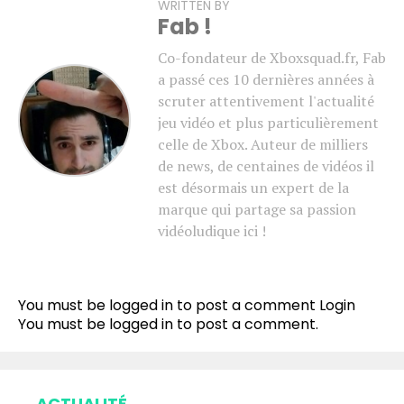
WRITTEN BY
Fab !
Co-fondateur de Xboxsquad.fr, Fab
a passé ces 10 dernières années à
scruter attentivement l'actualité
jeu vidéo et plus particulièrement
celle de Xbox. Auteur de milliers
de news, de centaines de vidéos il
est désormais un expert de la
marque qui partage sa passion
vidéoludique ici !
You must be logged in to post a comment
Login
You must be
logged in
to post a comment.
ACTUALITÉ