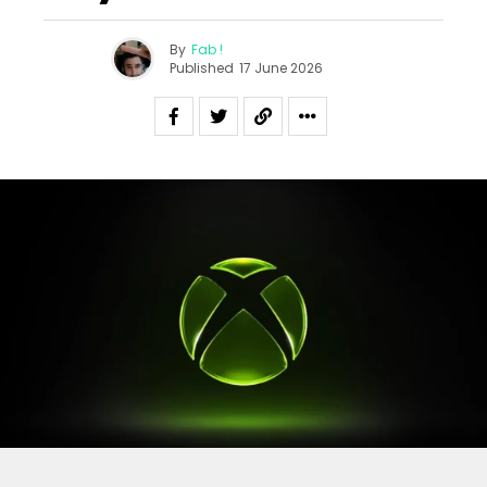
By
Fab !
Published
17 June 2026