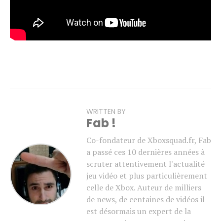
WRITTEN BY
Fab !
Co-fondateur de Xboxsquad.fr, Fab
a passé ces 10 dernières années à
scruter attentivement l'actualité
jeu vidéo et plus particulièrement
celle de Xbox. Auteur de milliers
de news, de centaines de vidéos il
est désormais un expert de la