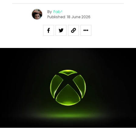
By
Fab !
Published
18 June 2026