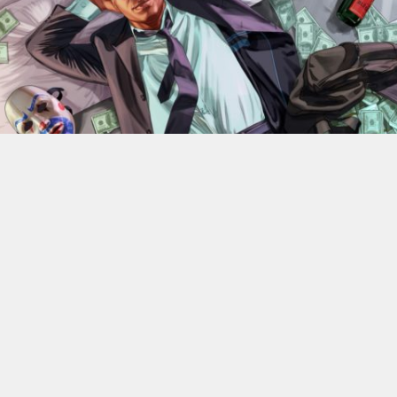
En 2022, Rockstar Games
dévoilaient les versions Xbox
Series X et Series S de
Grand Theft Auto V
.
Des versions
qui bénéficiant d’améliorations visuelles et techniques
par rapport aux moutures Xbox One mais qui n’était
alors pas gratuite. 4 ans plus tard, l’éditeur change sa
politique : à partir du 18 juin, elle ne coûtera plus rien, à
condition de posséder la version numérique du jeu sur
Xbox One.
C’est donc Rockstar qui a confirmé l’information. Les