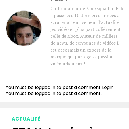
Co-fondateur de Xboxsquad.fr, Fab
a passé ces 10 dernières années à
scruter attentivement l'actualité
jeu vidéo et plus particulièrement
celle de Xbox. Auteur de milliers
de news, de centaines de vidéos il
est désormais un expert de la
marque qui partage sa passion
vidéoludique ici !
You must be logged in to post a comment
Login
You must be
logged in
to post a comment.
ACTUALITÉ