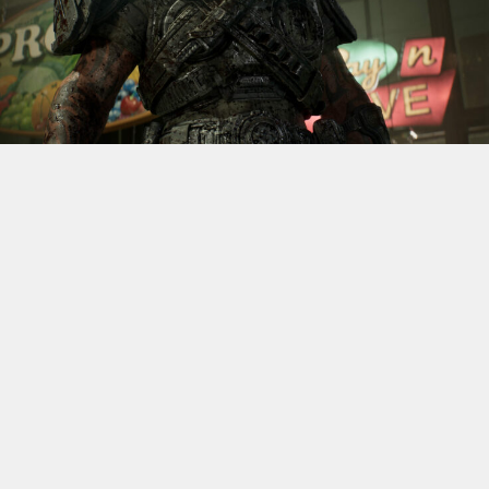
S’il fallait retenir un seul jeu du dernier
Xbox Games
Showcase,
beaucoup citeraient
Gears of War: E-Day
. Et
ça tombe bien, l’exclusivité console de The Coalition
était de retour aujourd’hui, cette fois à l’occasion du
State of Unreal 2026. A la clé : une nouvelle démo
technique mettant en avant, naturellement, la
puissance d’Unreal Engine.
Cette séquence, confirmée comme tournant sur Xbox
Series X à 60 images par seconde, a été commentée par
Kate Rayner, Directrice Technique chez The Coalition.