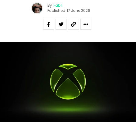
By
Fab !
Published
17 June 2026