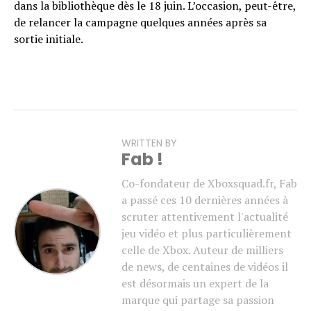
dans la bibliothèque dès le 18 juin. L’occasion, peut-être,
de relancer la campagne quelques années après sa
sortie initiale.
WRITTEN BY
Fab !
Co-fondateur de Xboxsquad.fr, Fab
a passé ces 10 dernières années à
scruter attentivement l'actualité
jeu vidéo et plus particulièrement
celle de Xbox. Auteur de milliers
de news, de centaines de vidéos il
est désormais un expert de la
marque qui partage sa passion