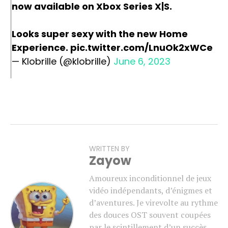
now available on Xbox Series X|S.
Looks super sexy with the new Home
Experience.
pic.twitter.com/LnuOk2xWCe
— Klobrille (@klobrille)
June 6, 2023
WRITTEN BY
Zayow
Amoureux inconditionnel de jeux
vidéo indépendants, d’énigmes et
d’aventures. Je virevolte au rythme
des douces OST souvent coupées
par le scintillement d’un succès.