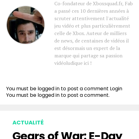
Co-fondateur de Xboxsquad.fr, Fab
a passé ces 10 dernières années à
scruter attentivement l'actualité
jeu vidéo et plus particulièrement
celle de Xbox. Auteur de milliers
de news, de centaines de vidéos il
est désormais un expert de la
marque qui partage sa passion
vidéoludique ici !
You must be logged in to post a comment
Login
You must be
logged in
to post a comment.
ACTUALITÉ
Gears of War: E-Day