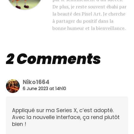
De plus, je reste souvent ébahi par
la beauté des Pixel Art. Je cherche
à partager du positif dans la
bonne humeur et la bienveillance.
2 Comments
Niko1664
6 June 2023 at 14h10
Appliqué sur ma Series X, c’est adopté.
Avec la nouvelle interface, ça rend plutôt
bien !