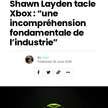
Shawn Layden tacle
Xbox : “une
incompréhension
fondamentale de
l’industrie”
By
Fab !
Published
18 June 2026