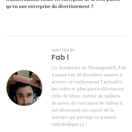
qu’en une entreprise du divertissement ?
WRITTEN BY
Fab !
Co-fondateur de Xboxsquad.fr, Fab
a passé ces 10 dernières années à
scruter attentivement l'actualité
jeu vidéo et plus particulièrement
celle de Xbox. Auteur de milliers
de news, de centaines de vidéos il
est désormais un expert de la
marque qui partage sa passion
vidéoludique ici !