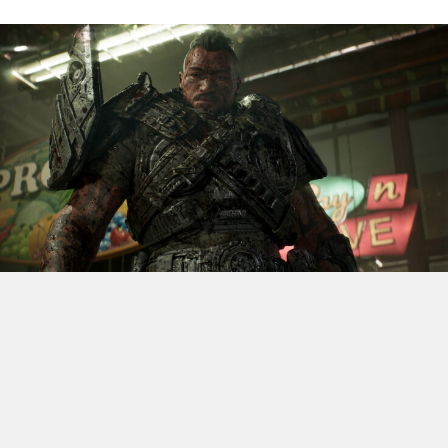
S’il fallait retenir un seul jeu du dernier
Xbox Games
Showcase,
beaucoup citeraient
Gears of War: E-Day
. Et
ça tombe bien, l’exclusivité console de The Coalition
était de retour aujourd’hui, cette fois à l’occasion du
State of Unreal 2026. A la clé : une nouvelle démo