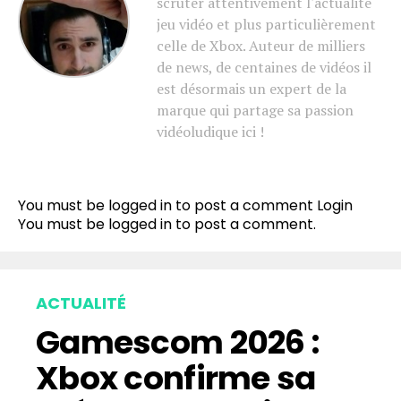
scruter attentivement l'actualité
jeu vidéo et plus particulièrement
celle de Xbox. Auteur de milliers
de news, de centaines de vidéos il
est désormais un expert de la
marque qui partage sa passion
vidéoludique ici !
You must be logged in to post a comment
Login
You must be
logged in
to post a comment.
ACTUALITÉ
Gamescom 2026 :
Xbox confirme sa