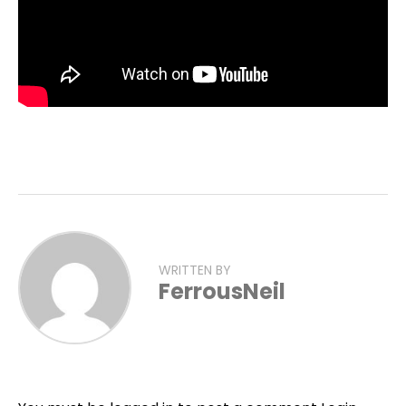
WRITTEN BY
FerrousNeil
Flipboard
Reddit