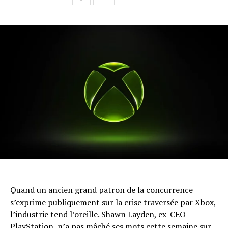
Quand un ancien grand patron de la concurrence
s’exprime publiquement sur la crise traversée par Xbox,
l’industrie tend l’oreille. Shawn Layden, ex-CEO
PlayStation, n’a pas mâché ses mots cette semaine sur