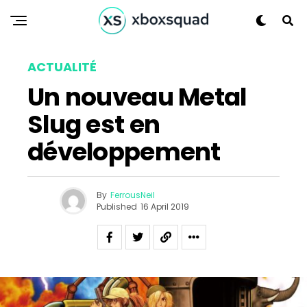
ACTUALITÉ
Un nouveau Metal
Slug est en
développement
Flipboard
By
FerrousNeil
Published
16 April 2019
Reddit
Pinterest
Whatsapp
Email