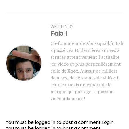
WRITTEN BY
Fab !
Co-fondateur de Xboxsquad.fr, Fab
a passé ces 10 dernières années à
scruter attentivement l'actualité
jeu vidéo et plus particulièrement
celle de Xbox. Auteur de milliers
de news, de centaines de vidéos il
est désormais un expert de la
marque qui partage sa passion
vidéoludique ici !
You must be logged in to post a comment
Login
You must be
logged in
to post a comment.