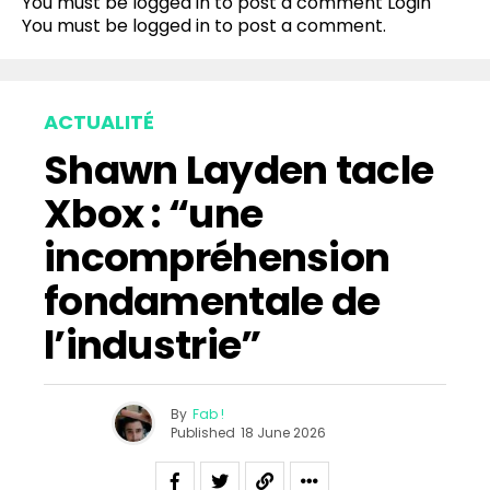
You must be logged in to post a comment
Login
Pinterest
You must be
logged in
to post a comment.
Whatsapp
Email
ACTUALITÉ
Shawn Layden tacle
Xbox : “une
incompréhension
fondamentale de
l’industrie”
By
Fab !
Published
18 June 2026