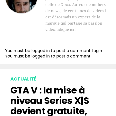
celle de Xbox. Auteur de milliers
de news, de centaines de vidéos il
est désormais un expert de la
marque qui partage sa passion
vidéoludique ici !
You must be logged in to post a comment
Login
You must be
logged in
to post a comment.
ACTUALITÉ
GTA V : la mise à
niveau Series X|S
devient gratuite,