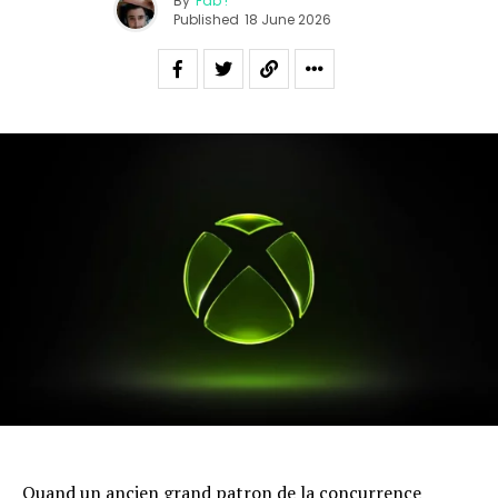
By
Fab !
Published
18 June 2026
Quand un ancien grand patron de la concurrence