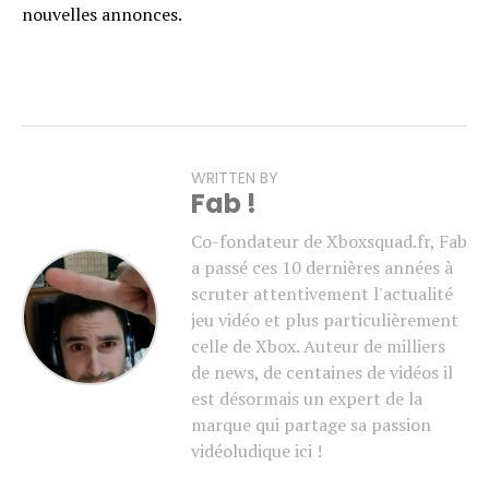
nouvelles annonces.
WRITTEN BY
Fab !
Co-fondateur de Xboxsquad.fr, Fab
a passé ces 10 dernières années à
scruter attentivement l'actualité
jeu vidéo et plus particulièrement
celle de Xbox. Auteur de milliers
de news, de centaines de vidéos il
est désormais un expert de la
marque qui partage sa passion
vidéoludique ici !