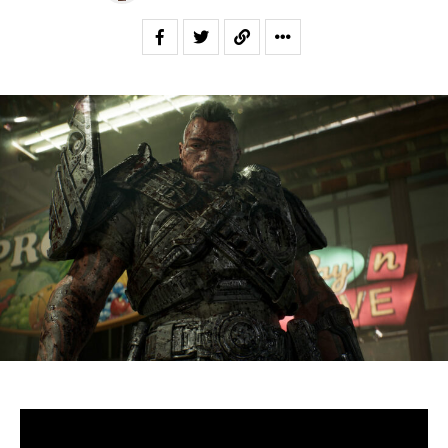
S’il fallait retenir un seul jeu du dernier
Xbox Games
Showcase,
beaucoup citeraient
Gears of War: E-Day
. Et