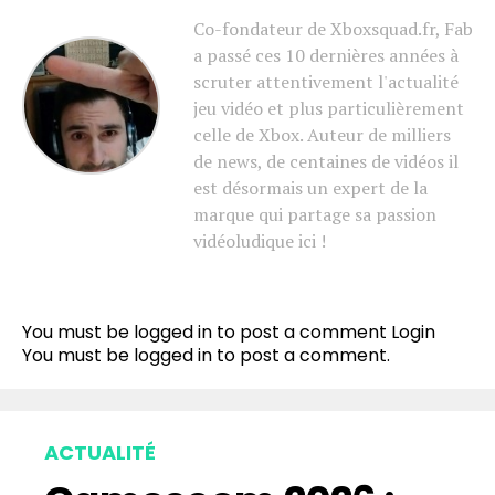
Co-fondateur de Xboxsquad.fr, Fab
a passé ces 10 dernières années à
scruter attentivement l'actualité
jeu vidéo et plus particulièrement
celle de Xbox. Auteur de milliers
de news, de centaines de vidéos il
est désormais un expert de la
marque qui partage sa passion
vidéoludique ici !
You must be logged in to post a comment
Login
You must be
logged in
to post a comment.
ACTUALITÉ