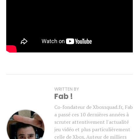
Pour rappel,
Gears of War: E-Day
est attendu pour le 6
octobre. Une bêta ouverte est par ailleurs prévue en
août, réservée aux personnes ayant précommandé le jeu
(à voir si les abonnés Game Pass Ultimate y auront
également accès).
WRITTEN BY
Fab !
Co-fondateur de Xboxsquad.fr, Fab
a passé ces 10 dernières années à
scruter attentivement l'actualité
jeu vidéo et plus particulièrement
celle de Xbox. Auteur de milliers