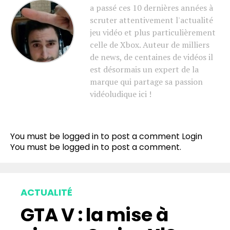
a passé ces 10 dernières années à
scruter attentivement l'actualité
jeu vidéo et plus particulièrement
celle de Xbox. Auteur de milliers
de news, de centaines de vidéos il
est désormais un expert de la
marque qui partage sa passion
vidéoludique ici !
You must be logged in to post a comment
Login
You must be
logged in
to post a comment.
ACTUALITÉ
GTA V : la mise à