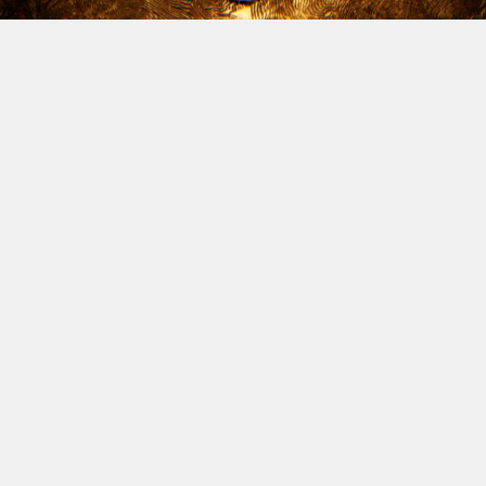
Le dossier des licenciements à venir chez Xbox continue
d’alimenter l’inquiétude, et Jason Schreier vient
d’apporter un nouvel éclairage sur la question. Le
journaliste de Bloomberg, réputé pour la fiabilité de ses
sources, a publié une vidéo YouTube de trente minutes
dans laquelle il revient sur les difficultés traversées par
la division ces dernières années, avant d’aborder la
situation actuelle. Et spoiler : il n’y a rien de réjouissant
à venir.
Schreier confirme donc que des vagues de licenciements
massives sont attendues à la fin de l’année fiscale de
Microsoft, le 30 juin. Comme annoncé depuis plusieurs
jours, Compulsion Games (
South of Midnight
), Double
Fine (
Kiln
,
Keeper
) et Ninja Theory (
Hellblade
), seraient