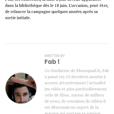
dans la bibliothèque dès le 18 juin. L’occasion, peut-être,
de relancer la campagne quelques années après sa
sortie initiale.
WRITTEN BY
Fab !
Co-fondateur de Xboxsquad.fr, Fab
a passé ces 10 dernières années à
scruter attentivement l'actualité
jeu vidéo et plus particulièrement
celle de Xbox. Auteur de milliers
de news, de centaines de vidéos il
est désormais un expert de la
marque qui partage sa passion