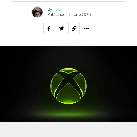
By
Fab !
Published
17 June 2026