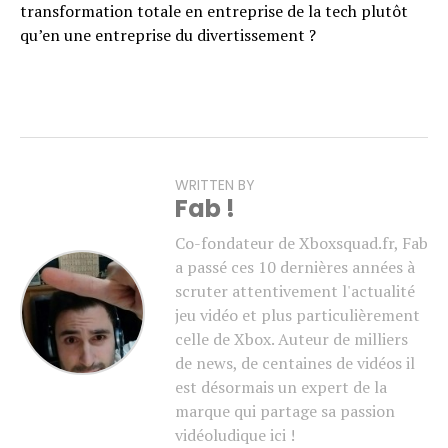
transformation totale en entreprise de la tech plutôt
qu’en une entreprise du divertissement ?
WRITTEN BY
Fab !
Co-fondateur de Xboxsquad.fr, Fab
a passé ces 10 dernières années à
scruter attentivement l'actualité
jeu vidéo et plus particulièrement
celle de Xbox. Auteur de milliers
de news, de centaines de vidéos il
est désormais un expert de la
marque qui partage sa passion
vidéoludique ici !