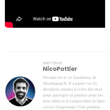
WRITTEN BY
NicoPottier
Nicolas est le co-fondateur de
XboxSquad.fr. Il a passé ces 25
dernières années à créer des sites
pour partager sa passion pour les
jeux vidéo et il compte bien le faire
encore longtemps ! Une passion