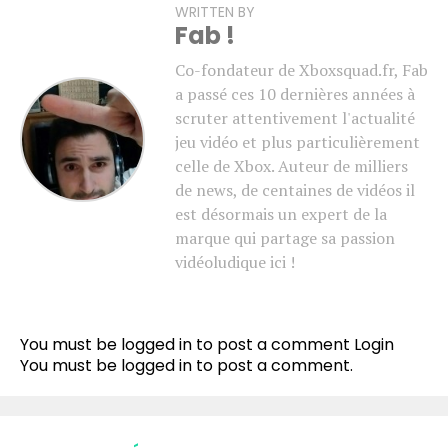
WRITTEN BY
Fab !
Co-fondateur de Xboxsquad.fr, Fab
a passé ces 10 dernières années à
scruter attentivement l'actualité
jeu vidéo et plus particulièrement
celle de Xbox. Auteur de milliers
de news, de centaines de vidéos il
est désormais un expert de la
marque qui partage sa passion
vidéoludique ici !
You must be logged in to post a comment
Login
You must be
logged in
to post a comment.