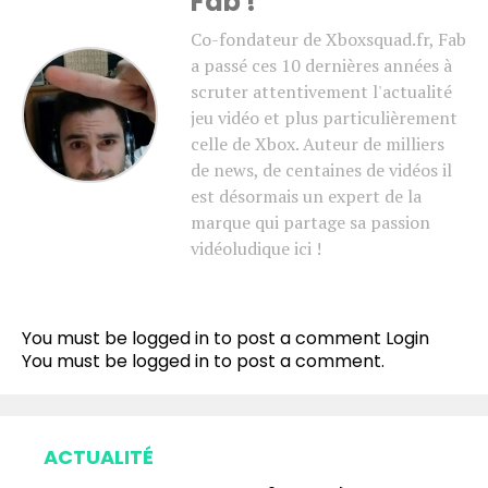
Fab !
Co-fondateur de Xboxsquad.fr, Fab
a passé ces 10 dernières années à
scruter attentivement l'actualité
jeu vidéo et plus particulièrement
celle de Xbox. Auteur de milliers
de news, de centaines de vidéos il
est désormais un expert de la
marque qui partage sa passion
vidéoludique ici !
You must be logged in to post a comment
Login
You must be
logged in
to post a comment.
ACTUALITÉ