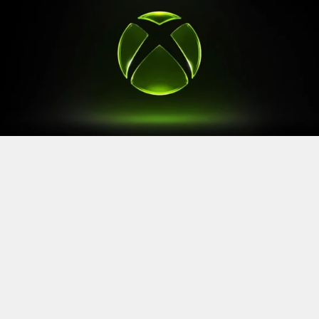
Après le
Xbox Games Showcase
de début juin, direction
l’Allemagne pour la prochaine grande échéance de
l’année vidéoludique. Car oui, Xbox a confirmé sa
présence à la Gamescom 2026, qui se tiendra du 26 au
30 août à Cologne.
Comme à son habitude, la marque y disposera d’un
stand permettant d’essayer ses prochaines sorties. Et si