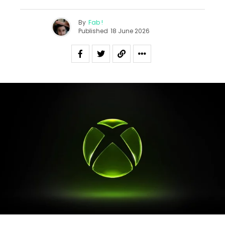
By
Fab !
Published
18 June 2026