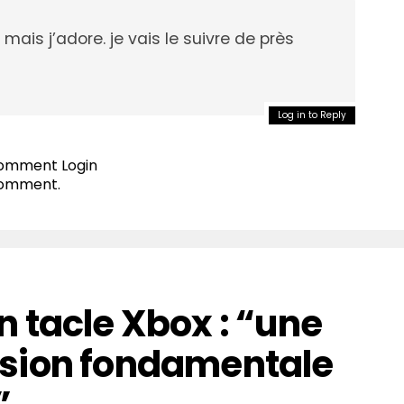
mais j’adore. je vais le suivre de près
Log in to Reply
 comment
Login
comment.
 tacle Xbox : “une
sion fondamentale