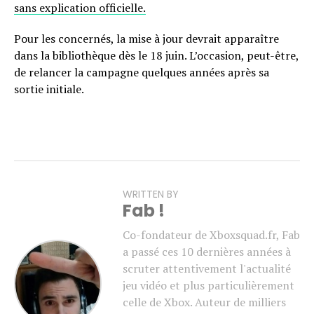
sans explication officielle.
Pour les concernés, la mise à jour devrait apparaître
dans la bibliothèque dès le 18 juin. L’occasion, peut-être,
de relancer la campagne quelques années après sa
sortie initiale.
WRITTEN BY
Fab !
Co-fondateur de Xboxsquad.fr, Fab
a passé ces 10 dernières années à
scruter attentivement l'actualité
jeu vidéo et plus particulièrement
celle de Xbox. Auteur de milliers