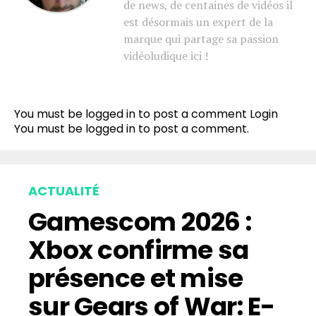
de news, de centaines de vidéos il
est désormais un expert de la
marque qui partage sa passion
vidéoludique ici !
You must be logged in to post a comment
Login
You must be
logged in
to post a comment.
ACTUALITÉ
Gamescom 2026 :
Xbox confirme sa
présence et mise
sur Gears of War: E-