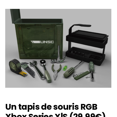
Un tapis de souris RGB
Xbox Series X|S (29,99€)
Flipboard