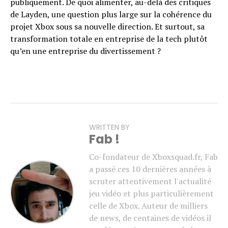
publiquement. De quoi alimenter, au-delà des critiques
de Layden, une question plus large sur la cohérence du
projet Xbox sous sa nouvelle direction. Et surtout, sa
transformation totale en entreprise de la tech plutôt
qu’en une entreprise du divertissement ?
WRITTEN BY
Fab !
Co-fondateur de Xboxsquad.fr, Fab
a passé ces 10 dernières années à
scruter attentivement l'actualité
jeu vidéo et plus particulièrement
celle de Xbox. Auteur de milliers
de news, de centaines de vidéos il