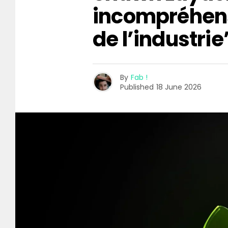
incompréhen
de l’industrie
By
Fab !
Published
18 June 2026