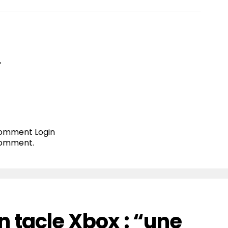
T
 comment
Login
comment.
 tacle Xbox : “une