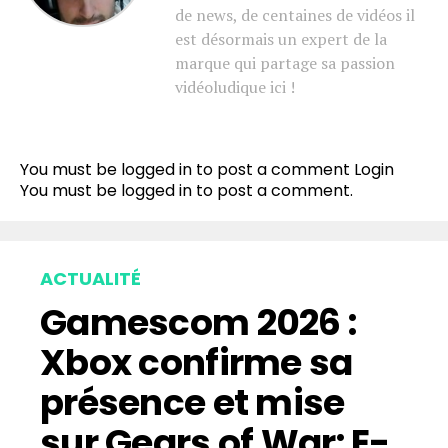
de news, de centaines de vidéos il
est désormais un expert de la
marque qui partage sa passion
vidéoludique ici !
You must be logged in to post a comment
Login
You must be
logged in
to post a comment.
ACTUALITÉ
Gamescom 2026 :
Xbox confirme sa
présence et mise
sur Gears of War: E-