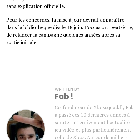
sans explication officielle.
Pour les concernés, la mise à jour devrait apparaître
dans la bibliothèque dès le 18 juin. L’occasion, peut-être,
de relancer la campagne quelques années après sa
sortie initiale.
WRITTEN BY
Fab !
Co-fondateur de Xboxsquad.fr, Fab
a passé ces 10 dernières années à
scruter attentivement l'actualité
jeu vidéo et plus particulièrement
celle de Xbox. Auteur de milliers