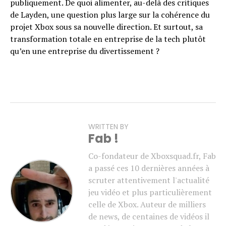
publiquement. De quoi alimenter, au-delà des critiques
de Layden, une question plus large sur la cohérence du
projet Xbox sous sa nouvelle direction. Et surtout, sa
transformation totale en entreprise de la tech plutôt
qu’en une entreprise du divertissement ?
WRITTEN BY
Fab !
Co-fondateur de Xboxsquad.fr, Fab
a passé ces 10 dernières années à
scruter attentivement l'actualité
jeu vidéo et plus particulièrement
celle de Xbox. Auteur de milliers
de news, de centaines de vidéos il