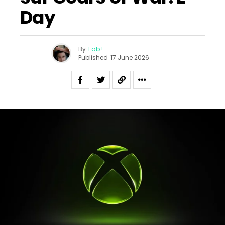
Day
By
Fab !
Published
17 June 2026