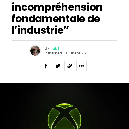
incompréhension
fondamentale de
l’industrie”
By
Fab !
Published
18 June 2026