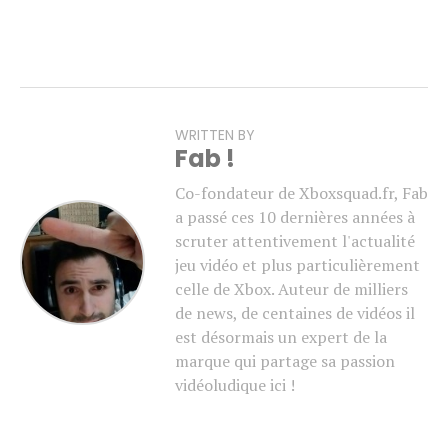
WRITTEN BY
Fab !
Co-fondateur de Xboxsquad.fr, Fab
a passé ces 10 dernières années à
scruter attentivement l'actualité
jeu vidéo et plus particulièrement
celle de Xbox. Auteur de milliers
de news, de centaines de vidéos il
est désormais un expert de la
marque qui partage sa passion
vidéoludique ici !