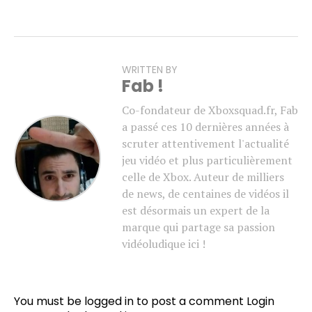
WRITTEN BY
Fab !
Co-fondateur de Xboxsquad.fr, Fab
a passé ces 10 dernières années à
scruter attentivement l'actualité
jeu vidéo et plus particulièrement
celle de Xbox. Auteur de milliers
de news, de centaines de vidéos il
est désormais un expert de la
marque qui partage sa passion
vidéoludique ici !
You must be logged in to post a comment
Login