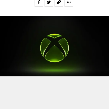
Après le
Xbox Games Showcase
de début juin, direction
l’Allemagne pour la prochaine grande échéance de
l’année vidéoludique. Car oui, Xbox a confirmé sa