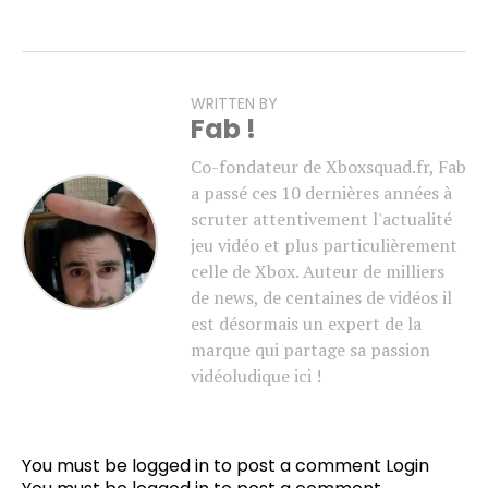
WRITTEN BY
Fab !
Co-fondateur de Xboxsquad.fr, Fab
a passé ces 10 dernières années à
scruter attentivement l'actualité
jeu vidéo et plus particulièrement
celle de Xbox. Auteur de milliers
de news, de centaines de vidéos il
est désormais un expert de la
marque qui partage sa passion
vidéoludique ici !
You must be logged in to post a comment
Login