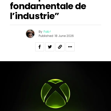
fondamentale de
l’industrie”
By
Fab !
Published
18 June 2026