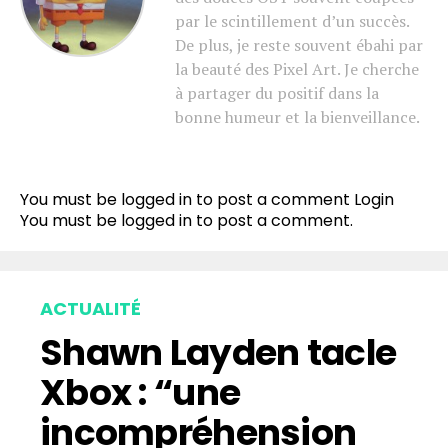
par le scintillement d’un succès.
De plus, je reste souvent ébahi par
la beauté des Pixel Art. Je cherche
à partager du positif dans la
bonne humeur et la bienveillance.
You must be logged in to post a comment
Login
You must be
logged in
to post a comment.
ACTUALITÉ
Shawn Layden tacle
Xbox : “une
incompréhension