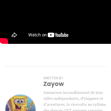
WRITTEN BY
Zayow
Amoureux inconditionnel de jeux
vidéo indépendants, d’énigmes et
d’aventures. Je virevolte au rythme
des douces OST souvent coupées