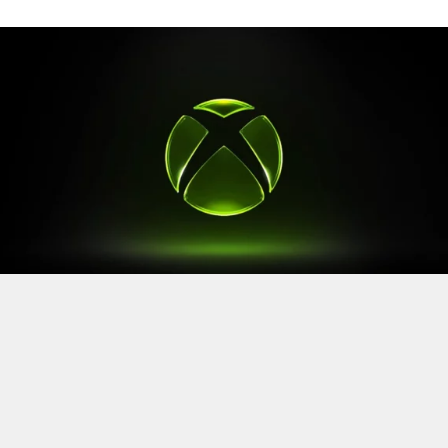
Après le
Xbox Games Showcase
de début juin, direction
l’Allemagne pour la prochaine grande échéance de
l’année vidéoludique. Car oui, Xbox a confirmé sa
présence à la Gamescom 2026, qui se tiendra du 26 au
30 août à Cologne.