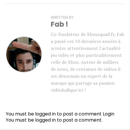
WRITTEN BY
Fab !
Co-fondateur de Xboxsquad.fr, Fab
a passé ces 10 dernières années à
scruter attentivement l'actualité
jeu vidéo et plus particulièrement
celle de Xbox. Auteur de milliers
de news, de centaines de vidéos il
est désormais un expert de la
marque qui partage sa passion
vidéoludique ici !
You must be logged in to post a comment
Login
You must be
logged in
to post a comment.