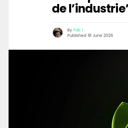
de l’industrie
By
Fab !
Published
18 June 2026