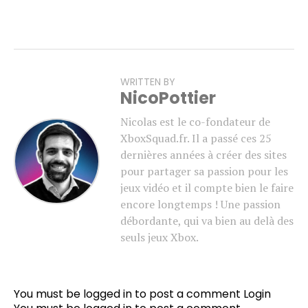
WRITTEN BY
NicoPottier
Nicolas est le co-fondateur de
XboxSquad.fr. Il a passé ces 25
dernières années à créer des sites
pour partager sa passion pour les
jeux vidéo et il compte bien le faire
encore longtemps ! Une passion
débordante, qui va bien au delà des
seuls jeux Xbox.
You must be logged in to post a comment
Login