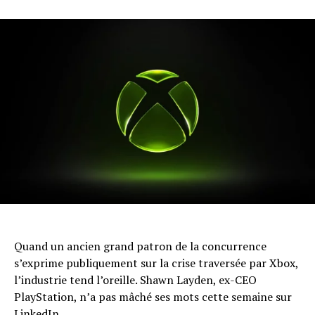
Quand un ancien grand patron de la concurrence
s’exprime publiquement sur la crise traversée par Xbox,
l’industrie tend l’oreille. Shawn Layden, ex-CEO
PlayStation, n’a pas mâché ses mots cette semaine sur
LinkedIn.