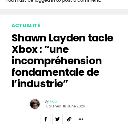
You must be
logged in
to post a comment.
ACTUALITÉ
Shawn Layden tacle
Xbox : “une
incompréhension
fondamentale de
l’industrie”
By
Fab !
Published
18 June 2026