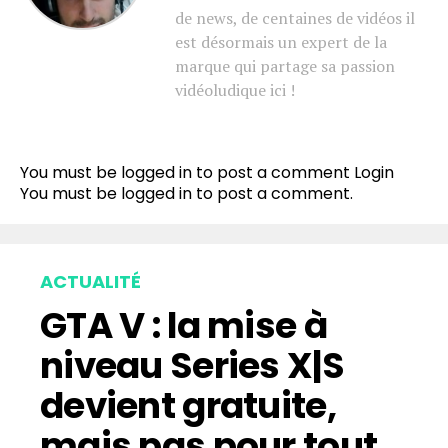
de news, de centaines de vidéos il
est désormais un expert de la
marque qui partage sa passion
vidéoludique ici !
You must be logged in to post a comment
Login
You must be
logged in
to post a comment.
ACTUALITÉ
GTA V : la mise à
niveau Series X|S
devient gratuite,
mais pas pour tout