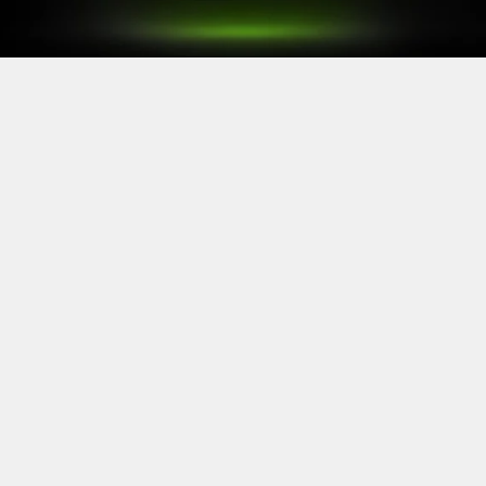
Après le
Xbox Games Showcase
de début juin, direction
l’Allemagne pour la prochaine grande échéance de
l’année vidéoludique. Car oui, Xbox a confirmé sa
présence à la Gamescom 2026, qui se tiendra du 26 au
30 août à Cologne.
Comme à son habitude, la marque y disposera d’un
stand permettant d’essayer ses prochaines sorties. Et si
Xbox reste discret sur le line-up présent, on sait déjà
que
Gears of War: E-Day
y aura une place particulière. Le
titre de The Coalition y sera en effet présent avec une
démo de sa campagne solo.
https://twitter.com/XboxFR/status/20672341