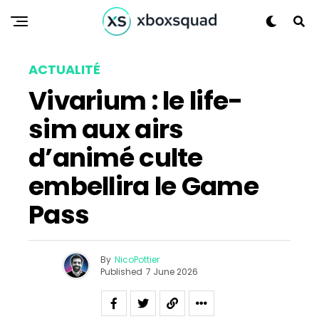
ACTUALITÉ
Vivarium : le life-
sim aux airs
d’animé culte
embellira le Game
Flipboard
Pass
Reddit
Pinterest
Whatsapp
By
NicoPottier
Email
Published
7 June 2026