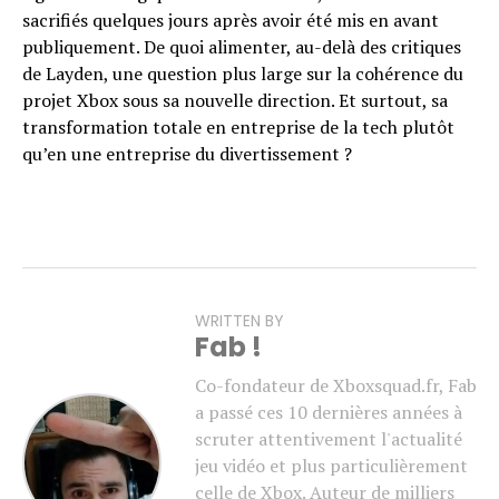
sacrifiés quelques jours après avoir été mis en avant
publiquement. De quoi alimenter, au-delà des critiques
de Layden, une question plus large sur la cohérence du
projet Xbox sous sa nouvelle direction. Et surtout, sa
transformation totale en entreprise de la tech plutôt
qu’en une entreprise du divertissement ?
WRITTEN BY
Fab !
Co-fondateur de Xboxsquad.fr, Fab
a passé ces 10 dernières années à
scruter attentivement l'actualité
jeu vidéo et plus particulièrement
celle de Xbox. Auteur de milliers