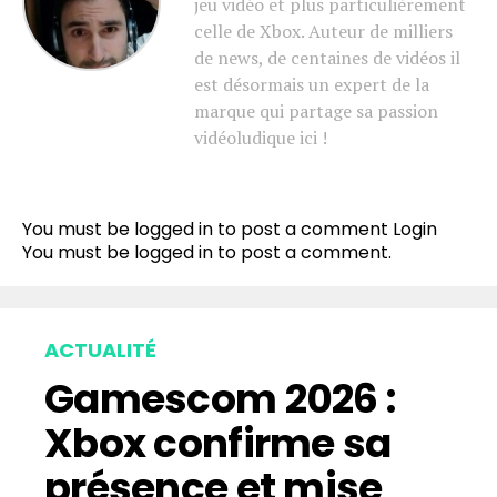
jeu vidéo et plus particulièrement
celle de Xbox. Auteur de milliers
de news, de centaines de vidéos il
est désormais un expert de la
marque qui partage sa passion
vidéoludique ici !
You must be logged in to post a comment
Login
You must be
logged in
to post a comment.
ACTUALITÉ
Gamescom 2026 :
Xbox confirme sa
présence et mise