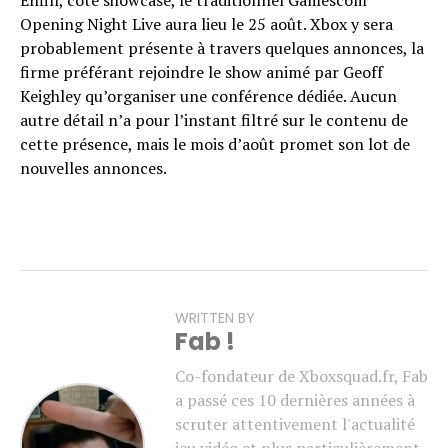
Opening Night Live aura lieu le 25 août. Xbox y sera
probablement présente à travers quelques annonces, la
firme préférant rejoindre le show animé par Geoff
Keighley qu’organiser une conférence dédiée. Aucun
autre détail n’a pour l’instant filtré sur le contenu de
cette présence, mais le mois d’août promet son lot de
nouvelles annonces.
WRITTEN BY
Fab !
Co-fondateur de Xboxsquad.fr, Fab
a passé ces 10 dernières années à
scruter attentivement l'actualité
jeu vidéo et plus particulièrement