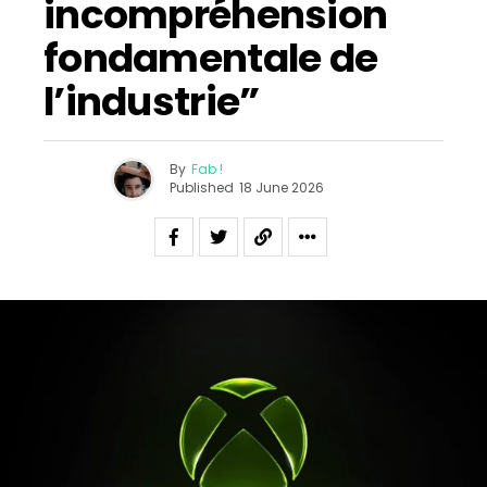
incompréhension
fondamentale de
l’industrie”
By
Fab !
Published
18 June 2026