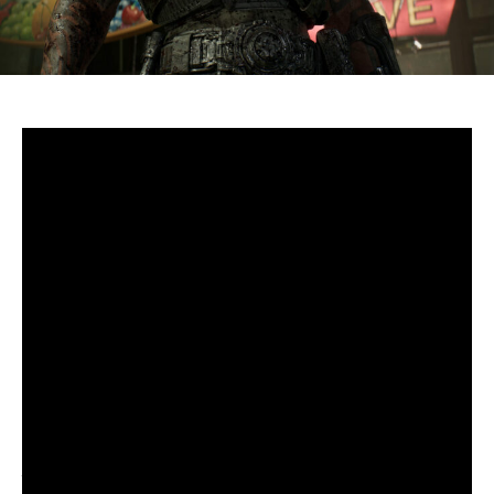
S’il fallait retenir un seul jeu du dernier
Xbox Games
Showcase,
beaucoup citeraient
Gears of War: E-Day
. Et
ça tombe bien, l’exclusivité console de The Coalition
était de retour aujourd’hui, cette fois à l’occasion du
State of Unreal 2026. A la clé : une nouvelle démo
technique mettant en avant, naturellement, la
puissance d’Unreal Engine.
Cette séquence, confirmée comme tournant sur Xbox
Series X à 60 images par seconde, a été commentée par
Kate Rayner, Directrice Technique chez The Coalition.
Elle y détaille plusieurs prouesses visuelles, notamment
sur l’éclairage, tout en soulignant que le jeu pousse
Unreal Engine 5 et le matériel qui le fait fonctionner