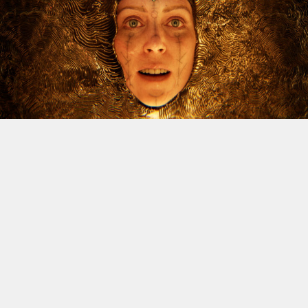
Le dossier des licenciements à venir chez Xbox continue
d’alimenter l’inquiétude, et Jason Schreier vient
d’apporter un nouvel éclairage sur la question. Le
journaliste de Bloomberg, réputé pour la fiabilité de ses
sources, a publié une vidéo YouTube de trente minutes
dans laquelle il revient sur les difficultés traversées par
la division ces dernières années, avant d’aborder la
situation actuelle. Et spoiler : il n’y a rien de réjouissant
à venir.