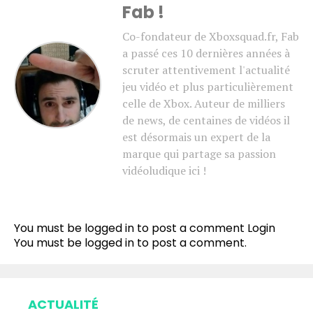
Fab !
Co-fondateur de Xboxsquad.fr, Fab
a passé ces 10 dernières années à
scruter attentivement l'actualité
jeu vidéo et plus particulièrement
celle de Xbox. Auteur de milliers
de news, de centaines de vidéos il
est désormais un expert de la
marque qui partage sa passion
vidéoludique ici !
You must be logged in to post a comment
Login
You must be
logged in
to post a comment.
ACTUALITÉ