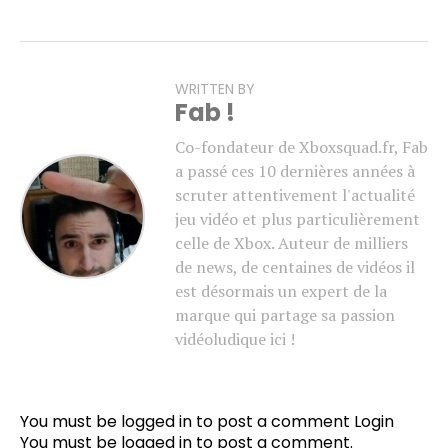
WRITTEN BY
Fab !
Co-fondateur de Xboxsquad.fr, Fab
a passé ces 10 dernières années à
scruter attentivement l'actualité
jeu vidéo et plus particulièrement
celle de Xbox. Auteur de milliers
de news, de centaines de vidéos il
est désormais un expert de la
marque qui partage sa passion
vidéoludique ici !
You must be logged in to post a comment
Login
You must be
logged in
to post a comment.