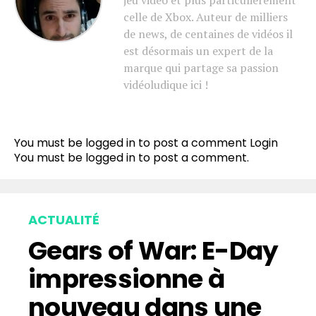
celle de Xbox. Auteur de milliers
de news, de centaines de vidéos il
est désormais un expert de la
marque qui partage sa passion
vidéoludique ici !
You must be logged in to post a comment
Login
You must be
logged in
to post a comment.
ACTUALITÉ
Gears of War: E-Day
impressionne à
nouveau dans une