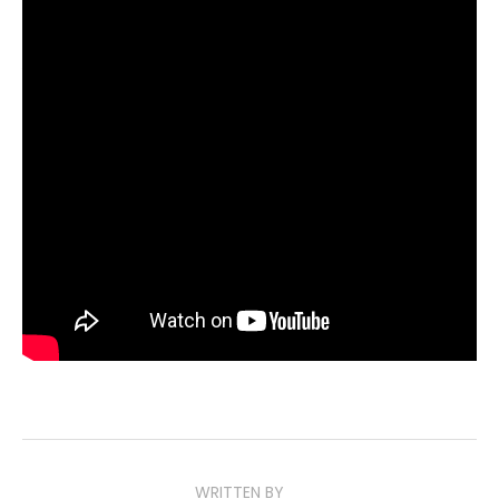
dans ses derniers retranchements.
À l’issue de la présentation, Rayner s’est dite fière du
travail accompli par son équipe sur le projet.
L’événement a également été l’occasion de diffuser une
nouvelle cinématique
Raven Extract
, introduisant la
Spécialiste Daan Riggs.
Pour rappel,
Gears of War: E-Day
est attendu pour le 6
octobre. Une bêta ouverte est par ailleurs prévue en
août, réservée aux personnes ayant précommandé le jeu
(à voir si les abonnés Game Pass Ultimate y auront
également accès).
WRITTEN BY