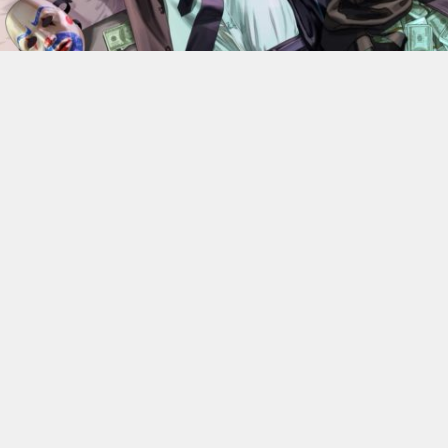
En 2022, Rockstar Games
dévoilaient les versions Xbox
Series X et Series S de
Grand Theft Auto V
.
Des versions
qui bénéficiant d’améliorations visuelles et techniques
par rapport aux moutures Xbox One mais qui n’était
alors pas gratuite. 4 ans plus tard, l’éditeur change sa
politique : à partir du 18 juin, elle ne coûtera plus rien, à
condition de posséder la version numérique du jeu sur
Xbox One.
C’est donc Rockstar qui a confirmé l’information. Les
détenteurs de la version PS4, quelle qu’elle soit, ou de la
version numérique Xbox One de GTA V pourront passer
gratuitement aux versions PS5 ou Xbox Series X|S. Cette
offre permettra naturellement de migrer aussi leur