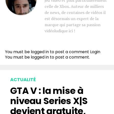
jeu vidéo et plus particulièrement
celle de Xbox. Auteur de milliers
de news, de centaines de vidéos il
est désormais un expert de la
marque qui partage sa passion
vidéoludique ici !
You must be logged in to post a comment
Login
You must be
logged in
to post a comment.
ACTUALITÉ
GTA V : la mise à
niveau Series X|S
devient gratuite,