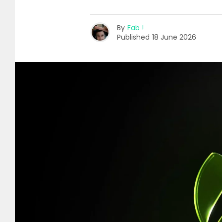
By
Fab !
Published
18 June 2026