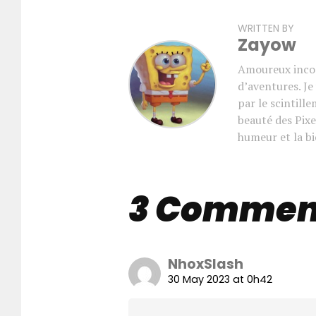
WRITTEN BY
Zayow
Amoureux incon
d’aventures. J
par le scintill
beauté des Pixe
humeur et la bi
3 Commen
NhoxSlash
30 May 2023 at 0h42