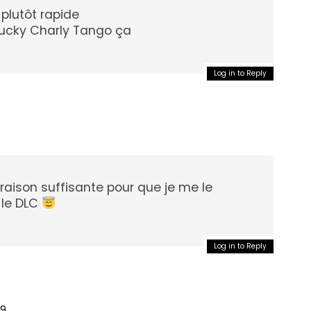
 plutôt rapide
Yucky Charly Tango ça
Log in to Reply
 raison suffisante pour que je me le
 le DLC
Log in to Reply
39