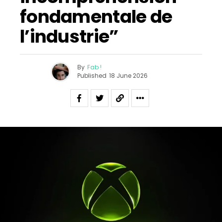
fondamentale de
l’industrie”
By
Fab !
Published
18 June 2026