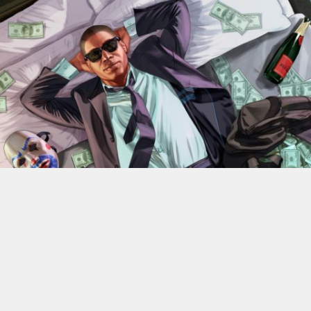
En 2022, Rockstar Games
dévoilaient les versions Xbox
Series X et Series S de
Grand Theft Auto V
.
Des versions
qui bénéficiant d’améliorations visuelles et techniques
par rapport aux moutures Xbox One mais qui n’était
alors pas gratuite. 4 ans plus tard, l’éditeur change sa
politique : à partir du 18 juin, elle ne coûtera plus rien, à