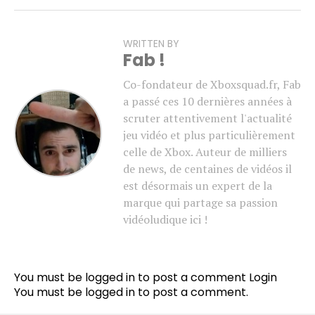
WRITTEN BY
Fab !
Co-fondateur de Xboxsquad.fr, Fab
a passé ces 10 dernières années à
scruter attentivement l'actualité
jeu vidéo et plus particulièrement
celle de Xbox. Auteur de milliers
de news, de centaines de vidéos il
est désormais un expert de la
marque qui partage sa passion
vidéoludique ici !
You must be logged in to post a comment
Login
You must be
logged in
to post a comment.