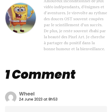
Amoureux inconditionnel de jeux
vidéo indépendants, d’énigmes et
d’aventures. Je virevolte au rythme
des douces OST souvent coupées
par le scintillement d’un succès.
De plus, je reste souvent ébahi par
la beauté des Pixel Art. Je cherche
à partager du positif dans la
bonne humeur et la bienveillance.
1 Comment
Wheel
24 June 2023 at 8h53