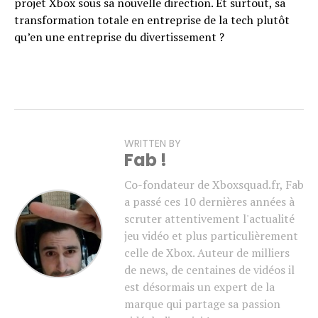
projet Xbox sous sa nouvelle direction. Et surtout, sa
transformation totale en entreprise de la tech plutôt
qu’en une entreprise du divertissement ?
WRITTEN BY
Fab !
Co-fondateur de Xboxsquad.fr, Fab
a passé ces 10 dernières années à
scruter attentivement l'actualité
jeu vidéo et plus particulièrement
celle de Xbox. Auteur de milliers
de news, de centaines de vidéos il
est désormais un expert de la
marque qui partage sa passion