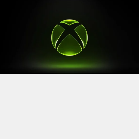
Après le
Xbox Games Showcase
de début juin, direction
l’Allemagne pour la prochaine grande échéance de
l’année vidéoludique. Car oui, Xbox a confirmé sa
présence à la Gamescom 2026, qui se tiendra du 26 au
30 août à Cologne.