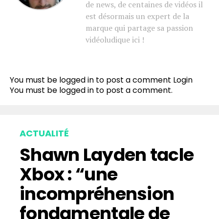
de news, de centaines de vidéos il
est désormais un expert de la
marque qui partage sa passion
vidéoludique ici !
You must be logged in to post a comment
Login
You must be
logged in
to post a comment.
ACTUALITÉ
Shawn Layden tacle
Xbox : “une
incompréhension
fondamentale de