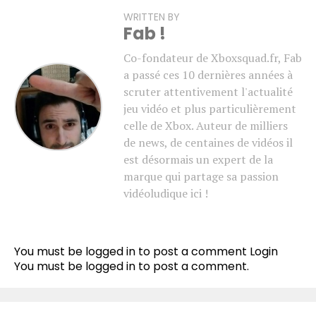
WRITTEN BY
Fab !
Co-fondateur de Xboxsquad.fr, Fab
a passé ces 10 dernières années à
scruter attentivement l'actualité
jeu vidéo et plus particulièrement
celle de Xbox. Auteur de milliers
de news, de centaines de vidéos il
est désormais un expert de la
marque qui partage sa passion
vidéoludique ici !
You must be logged in to post a comment
Login
You must be
logged in
to post a comment.