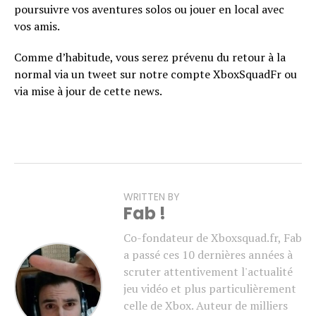
poursuivre vos aventures solos ou jouer en local avec
vos amis.
Comme d’habitude, vous serez prévenu du retour à la
normal via un tweet sur notre compte XboxSquadFr ou
via mise à jour de cette news.
WRITTEN BY
Fab !
Co-fondateur de Xboxsquad.fr, Fab
a passé ces 10 dernières années à
scruter attentivement l'actualité
jeu vidéo et plus particulièrement
celle de Xbox. Auteur de milliers