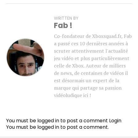
WRITTEN BY
Fab !
Co-fondateur de Xboxsquad.fr, Fab
a passé ces 10 dernières années à
scruter attentivement l'actualité
jeu vidéo et plus particulièrement
celle de Xbox. Auteur de milliers
de news, de centaines de vidéos il
est désormais un expert de la
marque qui partage sa passion
vidéoludique ici !
You must be logged in to post a comment
Login
You must be
logged in
to post a comment.