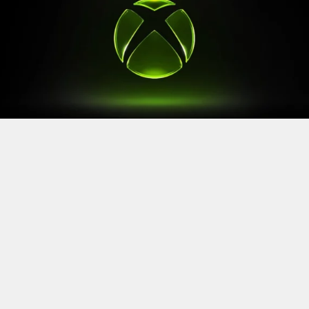
Après le
Xbox Games Showcase
de début juin, direction
l’Allemagne pour la prochaine grande échéance de
l’année vidéoludique. Car oui, Xbox a confirmé sa
présence à la Gamescom 2026, qui se tiendra du 26 au
30 août à Cologne.
Comme à son habitude, la marque y disposera d’un
stand permettant d’essayer ses prochaines sorties. Et si
Xbox reste discret sur le line-up présent, on sait déjà