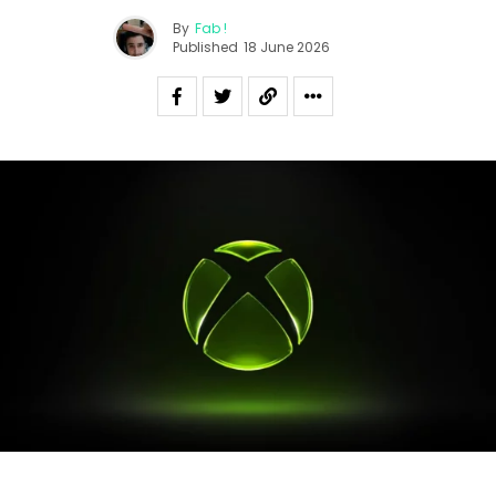
By
Fab !
Published
18 June 2026