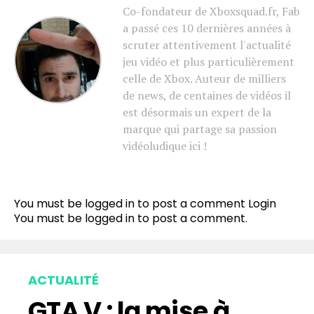
Co-fondateur de Xboxsquad.fr, Fab
a passé ces 10 dernières années à
scruter attentivement l'actualité
jeu vidéo et plus particulièrement
celle de Xbox. Auteur de milliers
de news, de centaines de vidéos il
est désormais un expert de la
marque qui partage sa passion
vidéoludique ici !
You must be logged in to post a comment
Login
You must be
logged in
to post a comment.
ACTUALITÉ
GTA V : la mise à