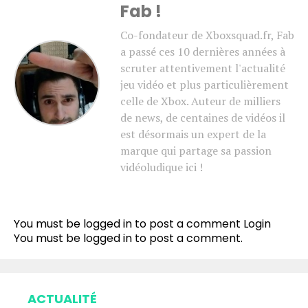
Fab !
Co-fondateur de Xboxsquad.fr, Fab
a passé ces 10 dernières années à
scruter attentivement l'actualité
jeu vidéo et plus particulièrement
celle de Xbox. Auteur de milliers
de news, de centaines de vidéos il
est désormais un expert de la
marque qui partage sa passion
vidéoludique ici !
You must be logged in to post a comment
Login
You must be
logged in
to post a comment.
ACTUALITÉ