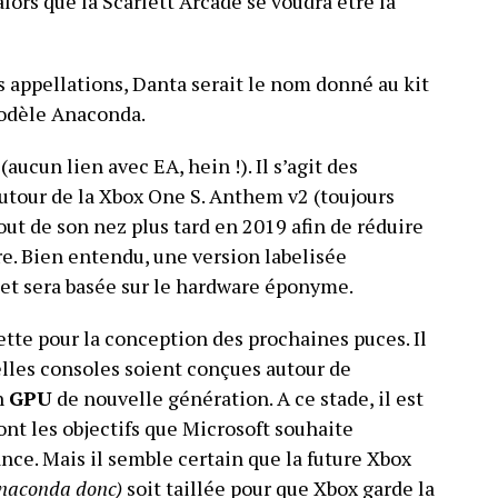
lors que la Scarlett Arcade se voudra être la
 appellations, Danta serait le nom donné au kit
odèle Anaconda.
(aucun lien avec EA, hein !). Il s’agit des
autour de la Xbox One S. Anthem v2 (toujours
bout de son nez plus tard en 2019 afin de réduire
e. Bien entendu, une version labelisée
 et sera basée sur le hardware éponyme.
ette pour la conception des prochaines puces. Il
lles consoles soient conçues autour de
n
GPU
de nouvelle génération. A ce stade, il est
sont les objectifs que Microsoft souhaite
ce. Mais il semble certain que la future Xbox
Anaconda donc)
soit taillée pour que Xbox garde la