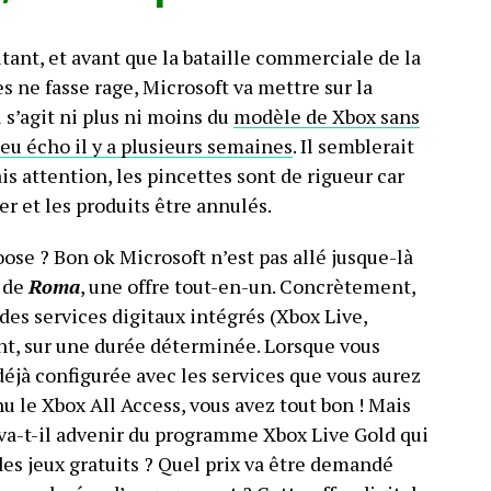
tant, et avant que la bataille commerciale de la
 ne fasse rage, Microsoft va mettre sur la
Il s’agit ni plus ni moins du
modèle de Xbox sans
eu écho il y a plusieurs semaines
. Il semblerait
Mais attention, les pincettes sont de rigueur car
r et les produits être annulés.
ose ? Bon ok Microsoft n’est pas allé jusque-là
 de
Roma
, une offre tout-en-un. Concrètement,
s services digitaux intégrés (Xbox Live,
t, sur une durée déterminée. Lorsque vous
déjà configurée avec les services que vous aurez
nu le Xbox All Access, vous avez tout bon ! Mais
a-t-il advenir du programme Xbox Live Gold qui
es jeux gratuits ? Quel prix va être demandé