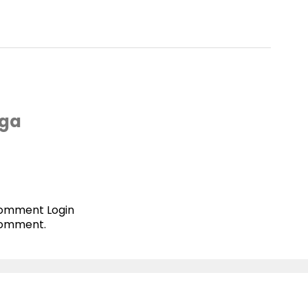
ga
 comment
Login
comment.