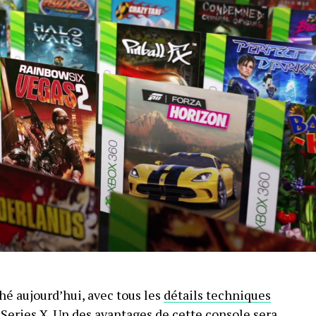
hé aujourd’hui, avec tous les
détails techniques
x Series X. Un des avantages de cette console sera