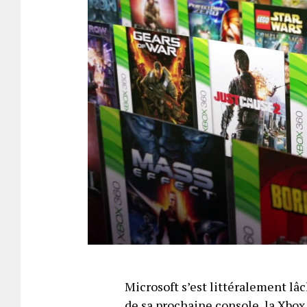
Microsoft s’est littéralement lâc
de sa prochaine console
, la Xbo