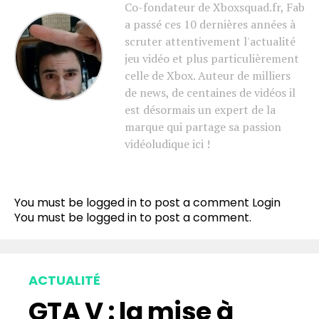
Co-fondateur de Xboxsquad.fr, Fab
a passé ces 10 dernières années à
scruter attentivement l'actualité
jeu vidéo et plus particulièrement
celle de Xbox. Auteur de milliers
de news, de centaines de vidéos il
est désormais un expert de la
marque qui partage sa passion
vidéoludique ici !
You must be logged in to post a comment
Login
You must be
logged in
to post a comment.
ACTUALITÉ
GTA V : la mise à