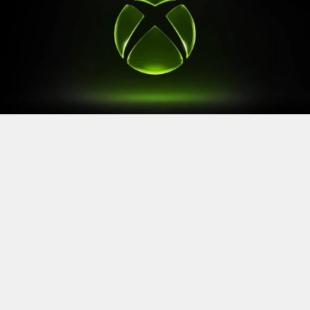
Après le
Xbox Games Showcase
de début juin, direction
l’Allemagne pour la prochaine grande échéance de
l’année vidéoludique. Car oui, Xbox a confirmé sa
présence à la Gamescom 2026, qui se tiendra du 26 au
30 août à Cologne.
Comme à son habitude, la marque y disposera d’un
stand permettant d’essayer ses prochaines sorties. Et si
Xbox reste discret sur le line-up présent, on sait déjà