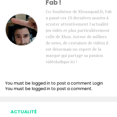
Fab !
Co-fondateur de Xboxsquad.fr, Fab
a passé ces 10 dernières années à
scruter attentivement l'actualité
jeu vidéo et plus particulièrement
celle de Xbox. Auteur de milliers
de news, de centaines de vidéos il
est désormais un expert de la
marque qui partage sa passion
vidéoludique ici !
You must be logged in to post a comment
Login
You must be
logged in
to post a comment.
ACTUALITÉ