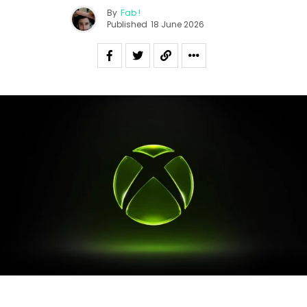
By
Fab !
Published
18 June 2026