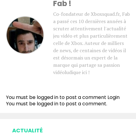
Fab !
Co-fondateur de Xboxsquad.fr, Fab
a passé ces 10 dernières années à
scruter attentivement l'actualité
jeu vidéo et plus particulièrement
celle de Xbox. Auteur de milliers
de news, de centaines de vidéos il
est désormais un expert de la
marque qui partage sa passion
vidéoludique ici !
You must be logged in to post a comment
Login
You must be
logged in
to post a comment.
ACTUALITÉ