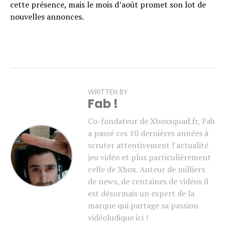
cette présence, mais le mois d’août promet son lot de
nouvelles annonces.
WRITTEN BY
Fab !
Co-fondateur de Xboxsquad.fr, Fab
a passé ces 10 dernières années à
scruter attentivement l'actualité
jeu vidéo et plus particulièrement
celle de Xbox. Auteur de milliers
de news, de centaines de vidéos il
est désormais un expert de la
marque qui partage sa passion
vidéoludique ici !