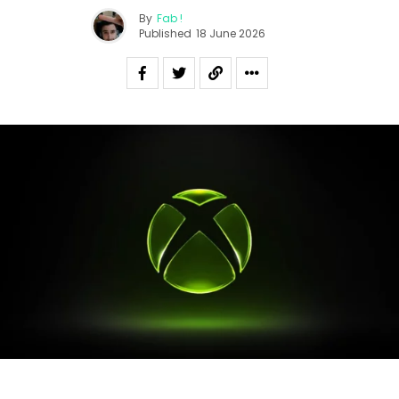
By
Fab !
Published
18 June 2026