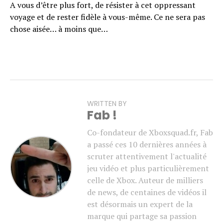
A vous d’être plus fort, de résister à cet oppressant
voyage et de rester fidèle à vous-même. Ce ne sera pas
chose aisée… à moins que…
WRITTEN BY
Fab !
Co-fondateur de Xboxsquad.fr, Fab
a passé ces 10 dernières années à
scruter attentivement l'actualité
jeu vidéo et plus particulièrement
celle de Xbox. Auteur de milliers
de news, de centaines de vidéos il
est désormais un expert de la
marque qui partage sa passion