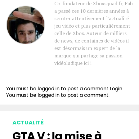
Co-fondateur de Xboxsquad.fr, Fab
a passé ces 10 dernières années à
scruter attentivement l'actualité
jeu vidéo et plus particulièrement
celle de Xbox. Auteur de milliers
de news, de centaines de vidéos il
est désormais un expert de la
marque qui partage sa passion
vidéoludique ici !
You must be logged in to post a comment
Login
You must be
logged in
to post a comment.
ACTUALITÉ
GTA V : la mise à