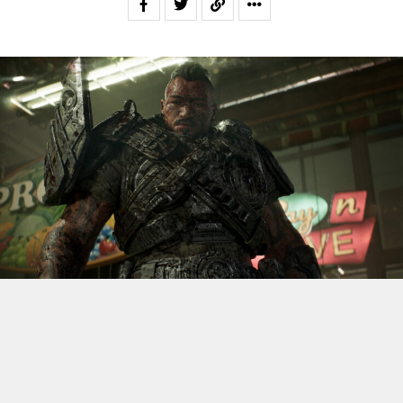
S’il fallait retenir un seul jeu du dernier
Xbox Games
Showcase,
beaucoup citeraient
Gears of War: E-Day
. Et
ça tombe bien, l’exclusivité console de The Coalition