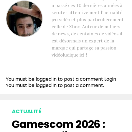
a passé ces 10 dernières années à
scruter attentivement l'actualité
jeu vidéo et plus particulièrement
celle de Xbox. Auteur de milliers
de news, de centaines de vidéos il
est désormais un expert de la
marque qui partage sa passion
vidéoludique ici !
You must be logged in to post a comment
Login
You must be
logged in
to post a comment.
ACTUALITÉ
Gamescom 2026 :