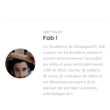
WRITTEN BY
Fab !
Co-fondateur de Xboxsquad.fr, Fab
a passé ces 10 dernières années à
scruter attentivement l'actualité
jeu vidéo et plus particulièrement
celle de Xbox. Auteur de milliers
de news, de centaines de vidéos il
est désormais un expert de la
marque qui partage sa passion
vidéoludique ici !