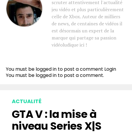
scruter attentivement l'actualité
jeu vidéo et plus particulièrement
celle de Xbox. Auteur de milliers
de news, de centaines de vidéos il
est désormais un expert de la
marque qui partage sa passion
vidéoludique ici !
You must be logged in to post a comment
Login
You must be
logged in
to post a comment.
ACTUALITÉ
GTA V : la mise à
niveau Series X|S