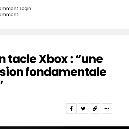
 comment
Login
comment.
 tacle Xbox : “une
sion fondamentale
”