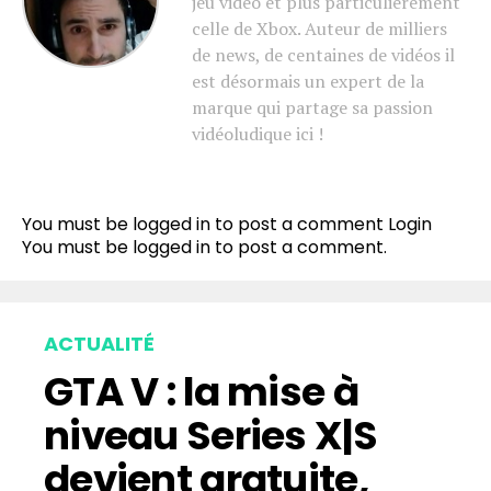
jeu vidéo et plus particulièrement
celle de Xbox. Auteur de milliers
de news, de centaines de vidéos il
est désormais un expert de la
marque qui partage sa passion
vidéoludique ici !
You must be logged in to post a comment
Login
You must be
logged in
to post a comment.
ACTUALITÉ
GTA V : la mise à
niveau Series X|S
devient gratuite,