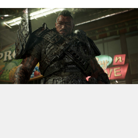
S’il fallait retenir un seul jeu du dernier
Xbox Games
Showcase,
beaucoup citeraient
Gears of War: E-Day
. Et
ça tombe bien, l’exclusivité console de The Coalition
était de retour aujourd’hui, cette fois à l’occasion du