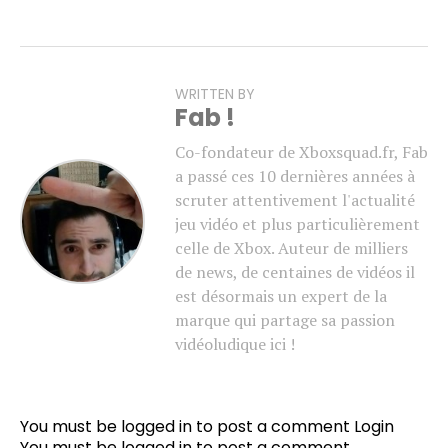
WRITTEN BY
Fab !
Co-fondateur de Xboxsquad.fr, Fab
a passé ces 10 dernières années à
scruter attentivement l'actualité
jeu vidéo et plus particulièrement
celle de Xbox. Auteur de milliers
de news, de centaines de vidéos il
est désormais un expert de la
marque qui partage sa passion
vidéoludique ici !
You must be logged in to post a comment
Login
You must be
logged in
to post a comment.