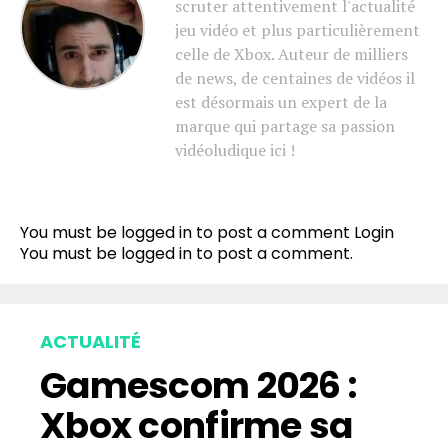
scruter attentivement l'actualité
jeu vidéo et plus particulièrement
celle de Xbox. Auteur de milliers
de news, de centaines de vidéos il
est désormais un expert de la
marque qui partage sa passion
vidéoludique ici !
You must be logged in to post a comment
Login
You must be
logged in
to post a comment.
ACTUALITÉ
Gamescom 2026 :
Xbox confirme sa