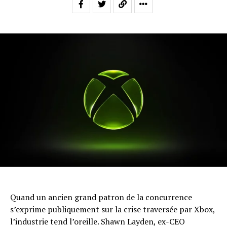
Quand un ancien grand patron de la concurrence
s’exprime publiquement sur la crise traversée par Xbox,
l’industrie tend l’oreille. Shawn Layden, ex-CEO