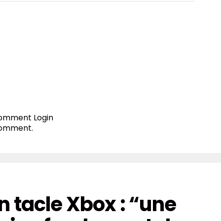
 comment
Login
comment.
 tacle Xbox : “une