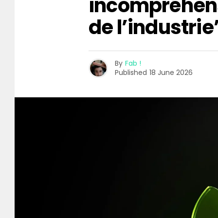
incompréhen
de l’industrie
By
Fab !
Published
18 June 2026