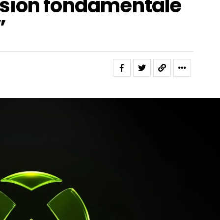
sion fondamentale
”