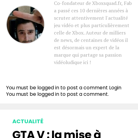
Co-fondateur de Xboxsquad.fr, Fab
a passé ces 10 dernières années à
scruter attentivement l'actualité
jeu vidéo et plus particulièrement
celle de Xbox. Auteur de milliers
de news, de centaines de vidéos il
est désormais un expert de la
marque qui partage sa passion
vidéoludique ici !
You must be logged in to post a comment
Login
You must be
logged in
to post a comment.
ACTUALITÉ
GTA V : la mise à