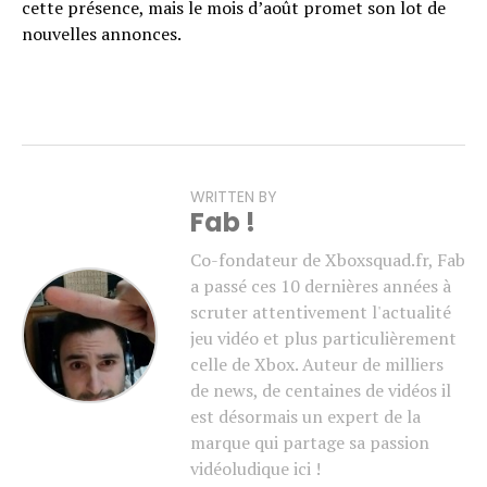
cette présence, mais le mois d’août promet son lot de
nouvelles annonces.
WRITTEN BY
Fab !
Co-fondateur de Xboxsquad.fr, Fab
a passé ces 10 dernières années à
scruter attentivement l'actualité
jeu vidéo et plus particulièrement
celle de Xbox. Auteur de milliers
de news, de centaines de vidéos il
est désormais un expert de la
marque qui partage sa passion
vidéoludique ici !