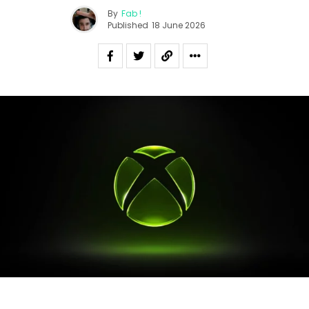
By
Fab !
Published
18 June 2026