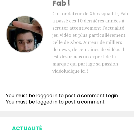
Fab !
Co-fondateur de Xboxsquad.fr, Fab
a passé ces 10 dernières années à
scruter attentivement l'actualité
jeu vidéo et plus particulièrement
celle de Xbox. Auteur de milliers
de news, de centaines de vidéos il
est désormais un expert de la
marque qui partage sa passion
vidéoludique ici !
You must be logged in to post a comment
Login
You must be
logged in
to post a comment.
ACTUALITÉ