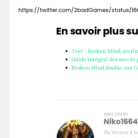
https://twitter.com/2badGames/status/
En savoir plus su
Test – Broken Mind, un thr
Guide intégral des succès
Broken Mind double son Gs
WRITTEN BY
Niko1664
Du Vectrex à l