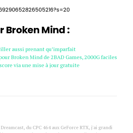
1669290652826505216?s=20
r Broken Mind :
iller aussi prenant qu’imparfait
 pour Broken Mind de 2BAD Games, 2000G faciles
core via une mise à jour gratuite
a Dreamcast, du CPC 464 aux GeForce RTX, j'ai grandi