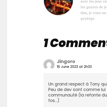
avec les jeux vi
les genres de 
dan, je voue u
protège.
1 Commen
Jingoro
16 June 2023 at 2h33
Un grand respect à Tony qui
Peu de dev sont comme lui à
communauté (la refonte du 
fos…)