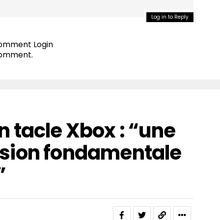
Log in to Reply
 comment
Login
comment.
 tacle Xbox : “une
sion fondamentale
”