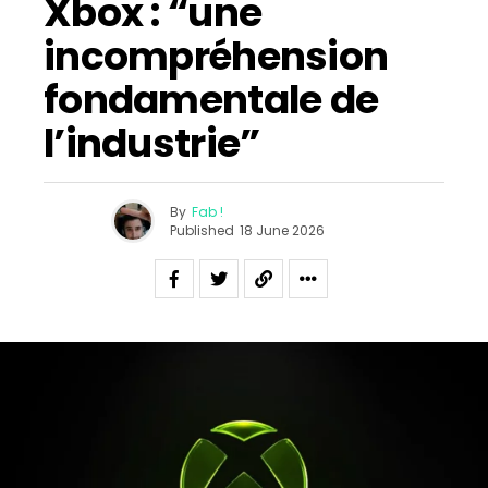
Xbox : “une
incompréhension
fondamentale de
l’industrie”
By
Fab !
Published
18 June 2026