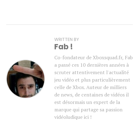
WRITTEN BY
Fab !
Co-fondateur de Xboxsquad.fr, Fab
a passé ces 10 dernières années à
scruter attentivement l'actualité
jeu vidéo et plus particulièrement
celle de Xbox. Auteur de milliers
de news, de centaines de vidéos il
est désormais un expert de la
marque qui partage sa passion
vidéoludique ici !