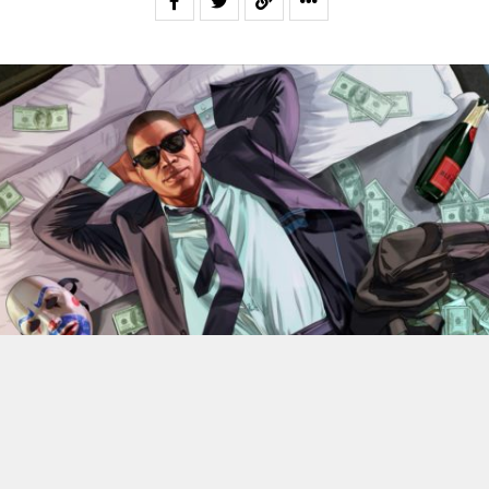
En 2022, Rockstar Games
dévoilaient les versions Xbox
Series X et Series S de
Grand Theft Auto V
.
Des versions
qui bénéficiant d’améliorations visuelles et techniques