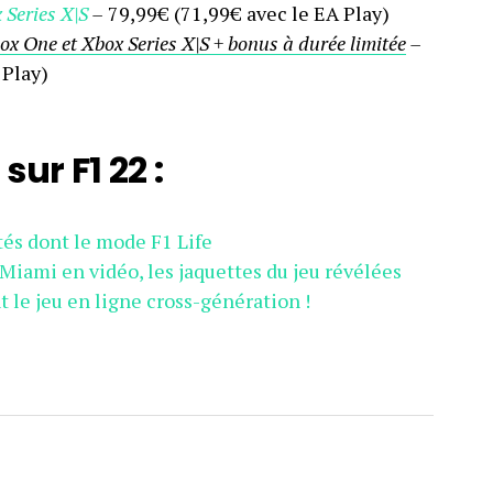
 Series X|S
–
79,99€ (71,99€ avec le EA Play)
x One et Xbox Series X|S + bonus à durée limitée
–
 Play)
sur F1 22 :
tés dont le mode F1 Life
e Miami en vidéo, les jaquettes du jeu révélées
 le jeu en ligne cross-génération !