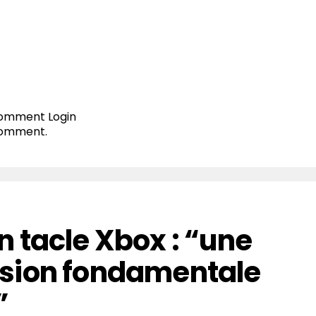
 comment
Login
comment.
 tacle Xbox : “une
sion fondamentale
”