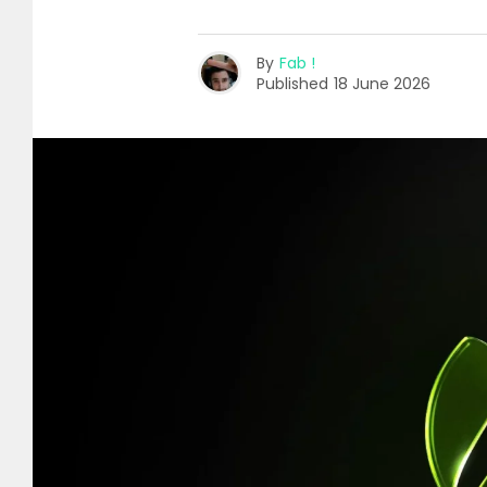
By
Fab !
Published
18 June 2026