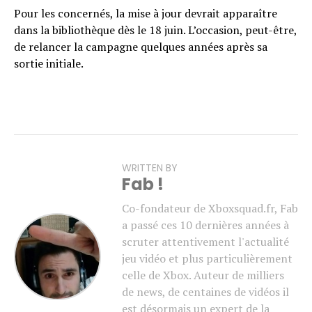
Pour les concernés, la mise à jour devrait apparaître
dans la bibliothèque dès le 18 juin. L’occasion, peut-être,
de relancer la campagne quelques années après sa
sortie initiale.
WRITTEN BY
Fab !
Co-fondateur de Xboxsquad.fr, Fab
a passé ces 10 dernières années à
scruter attentivement l'actualité
jeu vidéo et plus particulièrement
celle de Xbox. Auteur de milliers
de news, de centaines de vidéos il
est désormais un expert de la