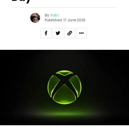
By
Fab !
Published
17 June 2026