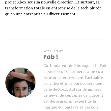
projet Xbox sous sa nouvelle direction. Et surtout, sa
transformation totale en entreprise de la tech plutôt
qu’en une entreprise du divertissement ?
WRITTEN BY
Fab !
Co-fondateur de Xboxsquad.fr, Fab
a passé ces 10 dernières années à
scruter attentivement l'actualité
jeu vidéo et plus particulièrement
celle de Xbox. Auteur de milliers
de news, de centaines de vidéos il
est désormais un expert de la
marque qui partage sa passion