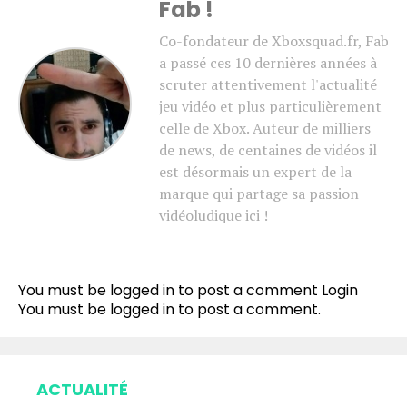
Fab !
Co-fondateur de Xboxsquad.fr, Fab
a passé ces 10 dernières années à
scruter attentivement l'actualité
jeu vidéo et plus particulièrement
celle de Xbox. Auteur de milliers
de news, de centaines de vidéos il
est désormais un expert de la
marque qui partage sa passion
vidéoludique ici !
You must be logged in to post a comment
Login
You must be
logged in
to post a comment.
ACTUALITÉ