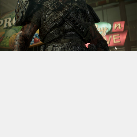
S’il fallait retenir un seul jeu du dernier
Xbox Games
Showcase,
beaucoup citeraient
Gears of War: E-Day
. Et
ça tombe bien, l’exclusivité console de The Coalition
était de retour aujourd’hui, cette fois à l’occasion du
State of Unreal 2026. A la clé : une nouvelle démo
technique mettant en avant, naturellement, la
puissance d’Unreal Engine.
Cette séquence, confirmée comme tournant sur Xbox