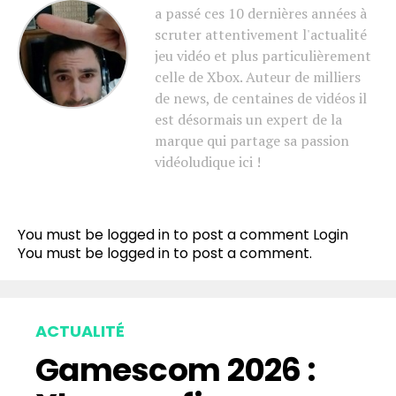
a passé ces 10 dernières années à
scruter attentivement l'actualité
jeu vidéo et plus particulièrement
celle de Xbox. Auteur de milliers
de news, de centaines de vidéos il
est désormais un expert de la
marque qui partage sa passion
vidéoludique ici !
You must be logged in to post a comment
Login
You must be
logged in
to post a comment.
ACTUALITÉ
Gamescom 2026 :