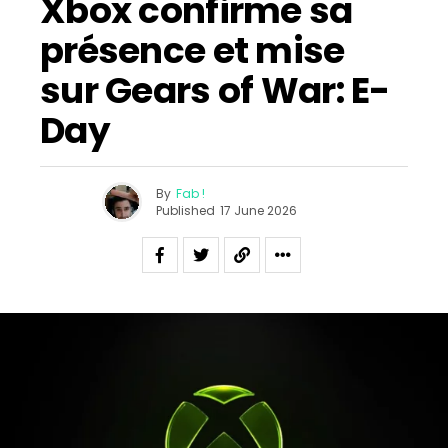
Xbox confirme sa
présence et mise
sur Gears of War: E-
Day
By
Fab !
Published
17 June 2026