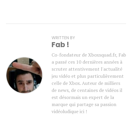
WRITTEN BY
Fab !
Co-fondateur de Xboxsquad.fr, Fab
a passé ces 10 dernières années à
scruter attentivement l'actualité
jeu vidéo et plus particulièrement
celle de Xbox. Auteur de milliers
de news, de centaines de vidéos il
est désormais un expert de la
marque qui partage sa passion
vidéoludique ici !