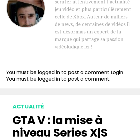
scruter attentivement l'actualité
jeu vidéo et plus particulièrement
celle de Xbox. Auteur de milliers
de news, de centaines de vidéos il
est désormais un expert de la
marque qui partage sa passion
vidéoludique ici !
You must be logged in to post a comment
Login
You must be
logged in
to post a comment.
ACTUALITÉ
GTA V : la mise à
niveau Series X|S