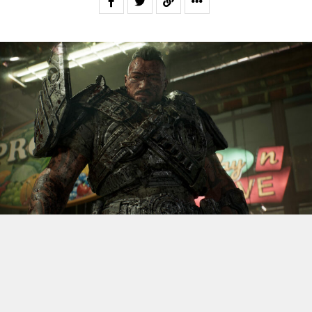
S’il fallait retenir un seul jeu du dernier
Xbox Games
Showcase,
beaucoup citeraient
Gears of War: E-Day
. Et
ça tombe bien, l’exclusivité console de The Coalition