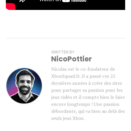
WRITTEN BY
NicoPottier
Nicolas est le co-fondateur de
XboxSquad.fr. Il a passé ces 25
dernières années à créer des sites
pour partager sa passion pour les
jeux vidéo et il compte bien le faire
encore longtemps ! Une passion
débordante, qui va bien au delà des
seuls jeux Xbox.
Flipboard