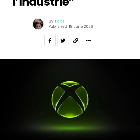
l’industrie”
By
Fab !
Published
18 June 2026