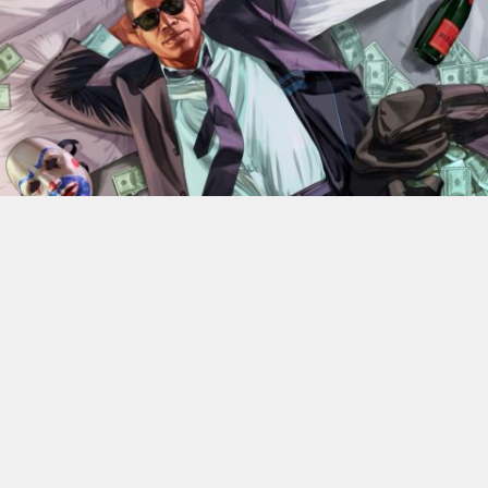
En 2022, Rockstar Games
dévoilaient les versions Xbox
Series X et Series S de
Grand Theft Auto V
.
Des versions
qui bénéficiant d’améliorations visuelles et techniques
par rapport aux moutures Xbox One mais qui n’était
alors pas gratuite. 4 ans plus tard, l’éditeur change sa
politique : à partir du 18 juin, elle ne coûtera plus rien, à
condition de posséder la version numérique du jeu sur
Xbox One.