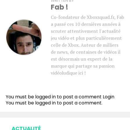
WRITTEN BY
Fab !
Co-fondateur de Xboxsquad.fr, Fab
a passé ces 10 dernières années à
scruter attentivement l'actualité
jeu vidéo et plus particulièrement
celle de Xbox. Auteur de milliers
de news, de centaines de vidéos il
est désormais un expert de la
marque qui partage sa passion
vidéoludique ici !
You must be logged in to post a comment
Login
You must be
logged in
to post a comment.
ACTUALITÉ