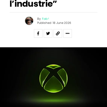
l’industrie”
By
Fab !
Published
18 June 2026