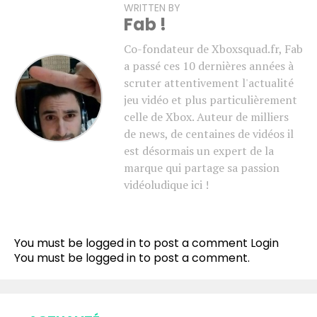
WRITTEN BY
Fab !
Co-fondateur de Xboxsquad.fr, Fab
a passé ces 10 dernières années à
scruter attentivement l'actualité
jeu vidéo et plus particulièrement
celle de Xbox. Auteur de milliers
de news, de centaines de vidéos il
est désormais un expert de la
marque qui partage sa passion
vidéoludique ici !
You must be logged in to post a comment
Login
You must be
logged in
to post a comment.