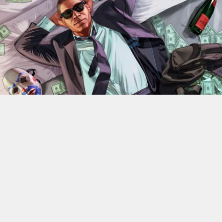
En 2022, Rockstar Games
dévoilaient les versions Xbox
Series X et Series S de
Grand Theft Auto V
.
Des versions
qui bénéficiant d’améliorations visuelles et techniques
par rapport aux moutures Xbox One mais qui n’était
alors pas gratuite. 4 ans plus tard, l’éditeur change sa
politique : à partir du 18 juin, elle ne coûtera plus rien, à
condition de posséder la version numérique du jeu sur
Xbox One.