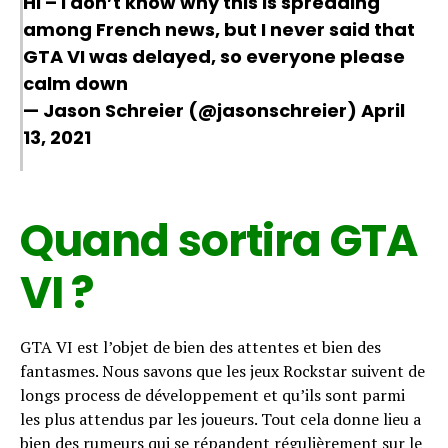
Hi – I don’t know why this is spreading
among French news, but I never said that
GTA VI was delayed, so everyone please
calm down
— Jason Schreier (@jasonschreier)
April
13, 2021
Quand sortira GTA
Flipboard
Reddit
VI ?
Pinterest
Whatsapp
GTA VI est l’objet de bien des attentes et bien des
Email
fantasmes. Nous savons que les jeux Rockstar suivent de
longs process de développement et qu’ils sont parmi
les plus attendus par les joueurs. Tout cela donne lieu a
bien des rumeurs qui se répandent régulièrement sur le