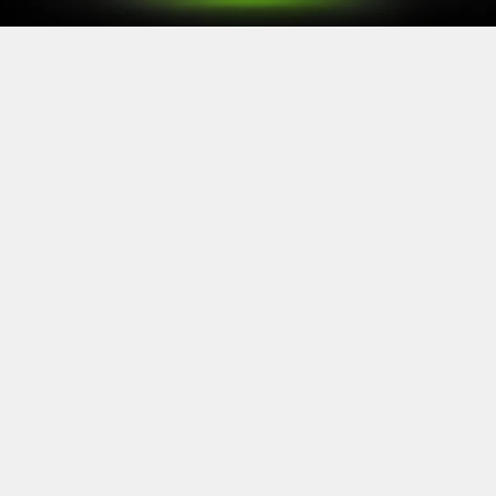
Après le
Xbox Games Showcase
de début juin, direction
l’Allemagne pour la prochaine grande échéance de
l’année vidéoludique. Car oui, Xbox a confirmé sa
présence à la Gamescom 2026, qui se tiendra du 26 au
30 août à Cologne.
Comme à son habitude, la marque y disposera d’un
stand permettant d’essayer ses prochaines sorties. Et si
Xbox reste discret sur le line-up présent, on sait déjà
que
Gears of War: E-Day
y aura une place particulière. Le
titre de The Coalition y sera en effet présent avec une
démo de sa campagne solo.
https://twitter.com/XboxFR/status/20672341
55486748804?s=20