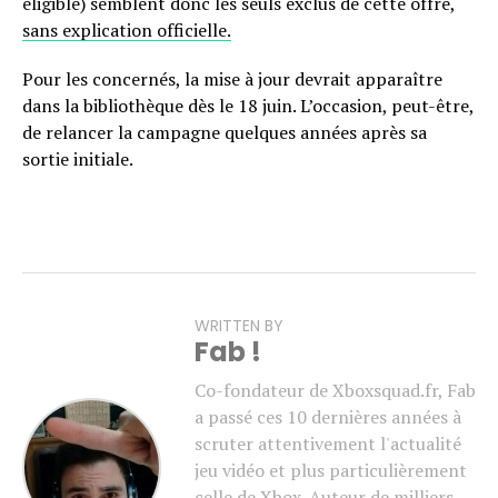
éligible) semblent donc les seuls exclus de cette offre,
sans explication officielle.
Pour les concernés, la mise à jour devrait apparaître
dans la bibliothèque dès le 18 juin. L’occasion, peut-être,
de relancer la campagne quelques années après sa
sortie initiale.
WRITTEN BY
Fab !
Co-fondateur de Xboxsquad.fr, Fab
a passé ces 10 dernières années à
scruter attentivement l'actualité
jeu vidéo et plus particulièrement
celle de Xbox. Auteur de milliers