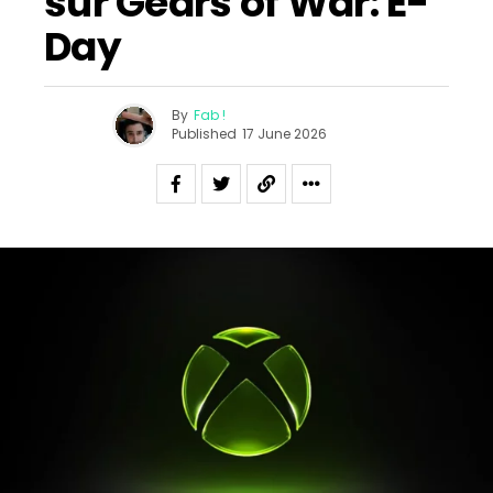
sur Gears of War: E-
Day
By
Fab !
Published
17 June 2026