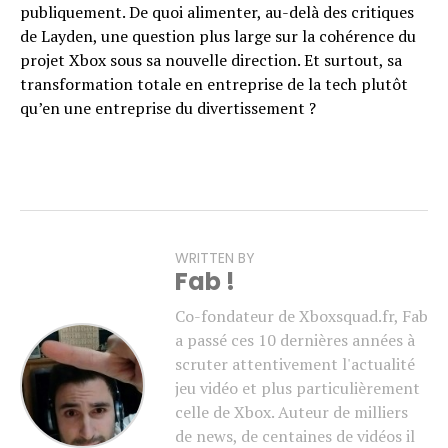
publiquement. De quoi alimenter, au-delà des critiques
de Layden, une question plus large sur la cohérence du
projet Xbox sous sa nouvelle direction. Et surtout, sa
transformation totale en entreprise de la tech plutôt
qu’en une entreprise du divertissement ?
WRITTEN BY
Fab !
Co-fondateur de Xboxsquad.fr, Fab
a passé ces 10 dernières années à
scruter attentivement l'actualité
jeu vidéo et plus particulièrement
celle de Xbox. Auteur de milliers
de news, de centaines de vidéos il