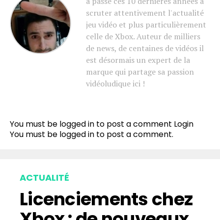
a passé ces 10 dernières années à
scruter attentivement l'actualité
jeu vidéo et plus particulièrement
celle de Xbox. Auteur de milliers
de news, de centaines de vidéos il
est désormais un expert de la
marque qui partage sa passion
vidéoludique ici !
You must be logged in to post a comment
Login
You must be
logged in
to post a comment.
ACTUALITÉ
Licenciements chez
Xbox : de nouveaux