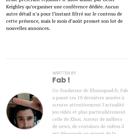
Keighley qu’organiser une conférence dédiée. Aucun
autre détail n’a pour l’instant filtré sur le contenu de
cette présence, mais le mois d’août promet son lot de
nouvelles annonces.
WRITTEN BY
Fab !
Co-fondateur de Xboxsquad.fr, Fab
a passé ces 10 dernières années à
scruter attentivement l'actualité
jeu vidéo et plus particulièrement
celle de Xbox. Auteur de milliers
de news, de centaines de vidéos il
est désormais un expert de la