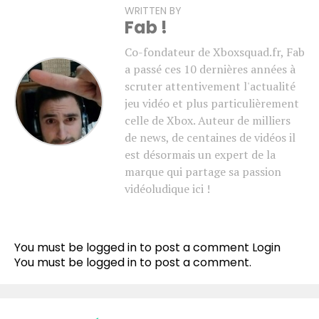
WRITTEN BY
Fab !
Co-fondateur de Xboxsquad.fr, Fab
a passé ces 10 dernières années à
scruter attentivement l'actualité
jeu vidéo et plus particulièrement
celle de Xbox. Auteur de milliers
de news, de centaines de vidéos il
est désormais un expert de la
marque qui partage sa passion
vidéoludique ici !
You must be logged in to post a comment
Login
You must be
logged in
to post a comment.