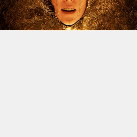
Le dossier des licenciements à venir chez Xbox continue
d’alimenter l’inquiétude, et Jason Schreier vient
d’apporter un nouvel éclairage sur la question. Le
journaliste de Bloomberg, réputé pour la fiabilité de ses
sources, a publié une vidéo YouTube de trente minutes
dans laquelle il revient sur les difficultés traversées par
la division ces dernières années, avant d’aborder la
situation actuelle. Et spoiler : il n’y a rien de réjouissant
à venir.
Schreier confirme donc que des vagues de licenciements
massives sont attendues à la fin de l’année fiscale de