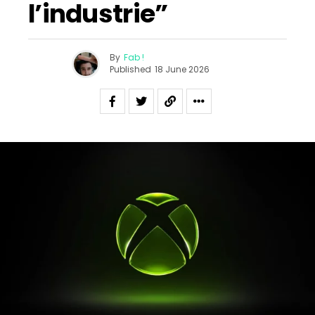
l’industrie”
By
Fab !
Published
18 June 2026