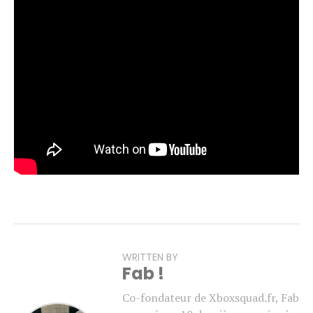
travail accompli par son équipe sur le projet.
L’événement a également été l’occasion de diffuser une
nouvelle cinématique
Raven Extract
, introduisant la
Spécialiste Daan Riggs.
Pour rappel,
Gears of War: E-Day
est attendu pour le 6
octobre. Une bêta ouverte est par ailleurs prévue en
août, réservée aux personnes ayant précommandé le jeu
(à voir si les abonnés Game Pass Ultimate y auront
également accès).
WRITTEN BY
Fab !
Co-fondateur de Xboxsquad.fr, Fab