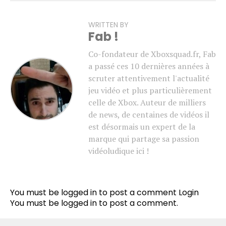
WRITTEN BY
Fab !
Co-fondateur de Xboxsquad.fr, Fab
a passé ces 10 dernières années à
scruter attentivement l'actualité
jeu vidéo et plus particulièrement
celle de Xbox. Auteur de milliers
de news, de centaines de vidéos il
est désormais un expert de la
marque qui partage sa passion
vidéoludique ici !
You must be logged in to post a comment
Login
You must be
logged in
to post a comment.